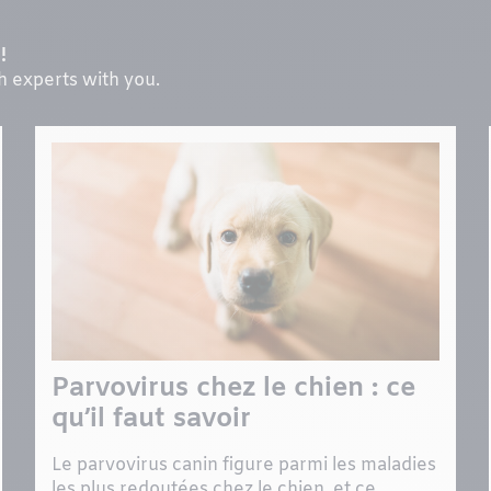
!
th experts with you.
Parvovirus chez le chien : ce
qu’il faut savoir
Le parvovirus canin figure parmi les maladies
les plus redoutées chez le chien, et ce...