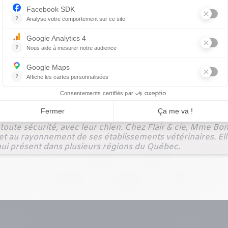
moi, tout ça, c’est du bonbon pour mon âme, une extraordin
e belle façon de ne jamais se sentir seule. Et vous, avez-
ÉVELOPPEMENT ET DES COMMUNICATIONS
Forte de plus
 marques qui ont façonné le paysage médiatique et marqué l
met son expertise à profit chez Flair & cie depuis 2021.
toute particulière aux animaux de compagnie, une sensibil
 cie. Collaboratrice de longue date de Dre Lucie Hénault,
'à
La véto cuistot
, un livre de recettes imaginé par la vété
toute sécurité, avec leur chien. Chez Flair & cie, Mme B
et au rayonnement de ses établissements vétérinaires. E
ui présent dans plusieurs régions du Québec.