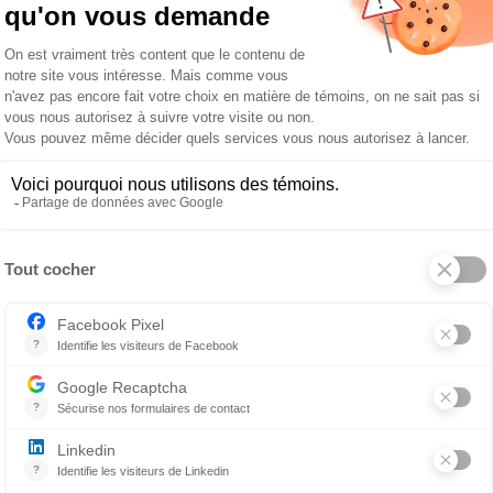
ouvent demandé d’où me venait cet
st-ce que je l’ai toujours eu? Est-
? Sinon, comment expliquer que
gnons susceptibles de tomber
, laissent leurs poils sur mes sofas
le cœur en miettes quand ils
?
arce que je suis égoïste! Parce que l’amour et les soins q
 ce que ceux-ci m’apportent. Parce que je ne peux pas me
ment roulés en boule sur le bout du sofa ou quand ils coure
ce que je ne peux pas concevoir ma vie sans un chien sur le
eur avoir appris.