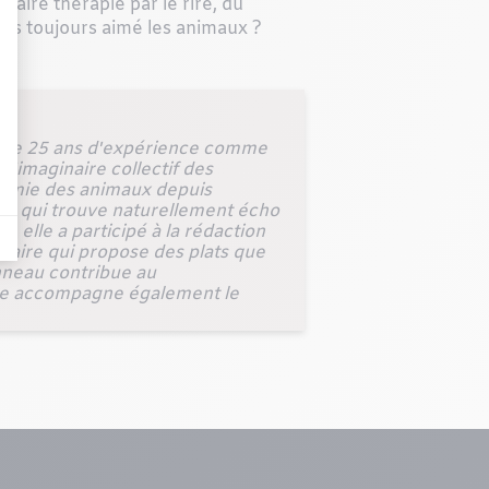
aire thérapie par le rire, du
vous toujours aimé les animaux ?
 de 25 ans d'expérience comme
'imaginaire collectif des
 Amie des animaux depuis
ité qui trouve naturellement écho
 elle a participé à la rédaction
rinaire qui propose des plats que
onneau contribue au
lle accompagne également le