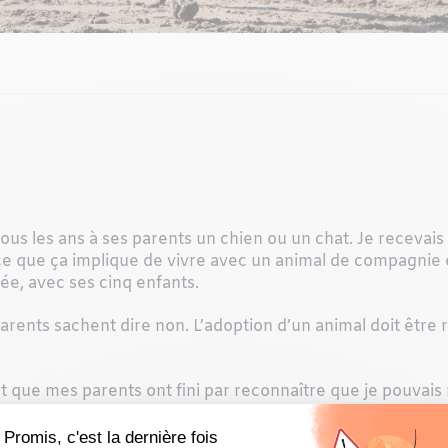
tous les ans à ses parents un chien ou un chat. Je recevai
ce que ça implique de vivre avec un animal de compagnie
dée, avec ses cinq enfants.
s parents sachent dire non. L’adoption d’un animal doit êtr
 que mes parents ont fini par reconnaître que je pouvais 
ais 12 ans. Quelle belle aventure ç’a été! Ce chat m’a suivi
s souvenirs entre 12 et 27 ans, imaginez…