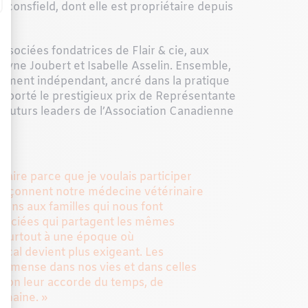
aconsfield, dont elle est propriétaire depuis
associées fondatrices de Flair & cie, aux
lyne Joubert et Isabelle Asselin. Ensemble,
pement indépendant, ancré dans la pratique
emporté le prestigieux prix de Représentante
futurs leaders de l’Association Canadienne
étaire parce que je voulais participer
 façonnent notre médecine vétérinaire
rons aux familles qui nous font
ssociées qui partagent les mêmes
t, surtout à une époque où
local devient plus exigeant. Les
mmense dans nos vies et dans celles
qu’on leur accorde du temps, de
umaine. »