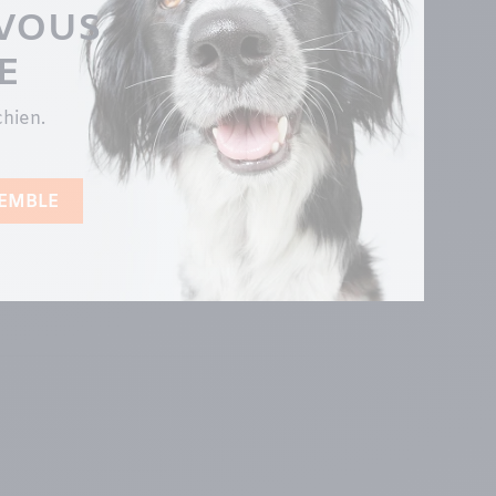
-VOUS
E
chien.
SEMBLE