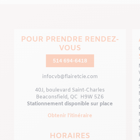
humaines qui enrichissen
vétérinaire et gestionn
dentisteri
POUR PRENDRE RENDEZ-
VOUS
514 694-6418
infocvb@flairetcie.com
40J, boulevard Saint-Charles
Beaconsfield, QC H9W 5Z6
Stationnement disponible sur place
Obtenir l'itinéraire
HORAIRES