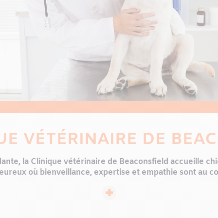
UE VÉTÉRINAIRE DE BEA
nte, la Clinique vétérinaire de Beaconsfield accueille chi
ureux où bienveillance, expertise et empathie sont au cœ
table et expérimentée, la clinique accorde une grande imp