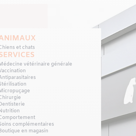
t les soins offerts aux animaux. Sous la direction de la 
aire propriétaire, l’établissement met à profit un savoir-f
e, pour veiller au confort et à la santé globale de chaque
ANIMAUX
Chiens et chats
SERVICES
Médecine vétérinaire générale
Vaccination
Antiparasitaires
Stérilisation
Micropuçage
Chirurgie
Dentisterie
Nutrition
Comportement
Soins complémentaires
Boutique en magasin