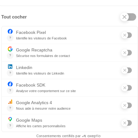
vétérinaires Lac St-Louis puis de Be
2018 et 2026.
En 2018, elle fait partie des quatre 
côtés de Dre Lucie Hénault, Dre Eve
elles posent les bases d’un regrou
terrain. En 2019, Dre Surveyer a r
québécoise pour le Programme des 
des médecins vétérinaires.
« J’ai choisi de devenir propri
activement aux décisions qui
et à l'expérience que nous off
confiance. Être entourée d’a
valeurs est un véritable atou
l’entrepreneuriat vétérinaire 
animaux occupent une place i
ER
de nos équipes; ils méritent 
l’attention et une approche h