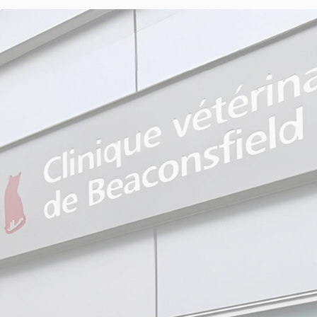
Dre Yanie Richer, médecin
aire varié, notamment en
 compagnon.