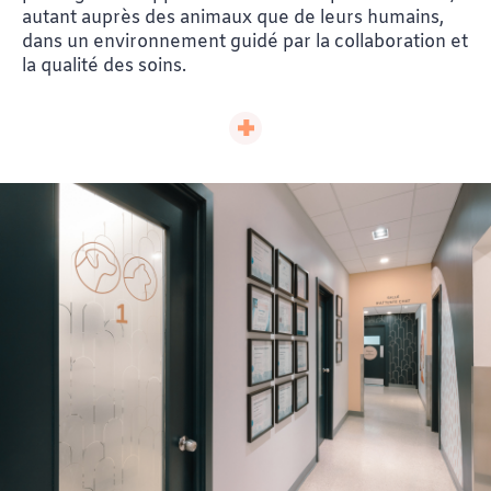
autant auprès des animaux que de leurs humains,
dans un environnement guidé par la collaboration et
la qualité des soins.
« Technicienne en santé animale depuis plus de
20 ans, ma plus grande fierté est d’avoir été
parmi les premières à accéder à la copropriété
dans le milieu vétérinaire. Avec mon équipe,
nous avons le privilège de faire vivre notre
passion chaque jour. Nous traitons nos patients
comme s’ils étaient les nôtres, et l’écoute est au
cœur de notre pratique. Au contact des animaux
et de leurs humains, chaque journée est unique.
»