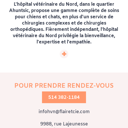
L'hôpital vétérinaire du Nord, dans le quartier
Ahuntsic, propose une gamme complète de soins
pour chiens et chats, en plus d'un service de
chirurgies complexes et de chirurgies
orthopédiques. Fièrement indépendant, l'hôpital
vétérinaire du Nord privilégie la bienveillance,
l’expertise et l’empathie.
L’équipe offre de nombreux soins, dont
l’acupuncture, les échographies et diverses
chirurgies, mêmes des chirurgies complexes,
POUR PRENDRE RENDEZ-VOUS
notamment orthopédiques. Moderne et
chaleureux, l’établissement met de l’avant les
514 382-1184
valeurs de Flair & cie et propose un stationnement
adjacent pour faciliter les visites. Sous la direction
d’Isabelle Asselin, gestionnaire propriétaire et
infohvn@flairetcie.com
technicienne en santé animale, l’équipe
accompagne chaque famille avec passion et
9988, rue Lajeunesse