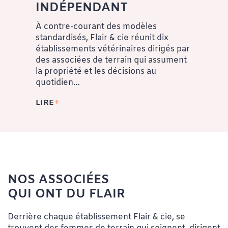
INDÉPENDANT
HÔPITAL VÉTÉRINAIRE DE
À contre-courant des modèles
MONTRÉAL
standardisés, Flair & cie réunit dix
établissements vétérinaires dirigés par
324, AVENUE VICTORIA
des associées de terrain qui assument
WESTMOUNT, QC, H3Z 2M8
la propriété et les décisions au
514 489-8217
quotidien…
LIRE
VOIR LA CLINIQUE
HÔPITAL VÉTÉRINAIRE DU NORD
9988, RUE LAJEUNESSE
MONTRÉAL, QC, H3L 2E1
NOS ASSOCIÉES
514 382-1184
QUI ONT DU FLAIR
VOIR LA CLINIQUE
Derrière chaque établissement Flair & cie, se