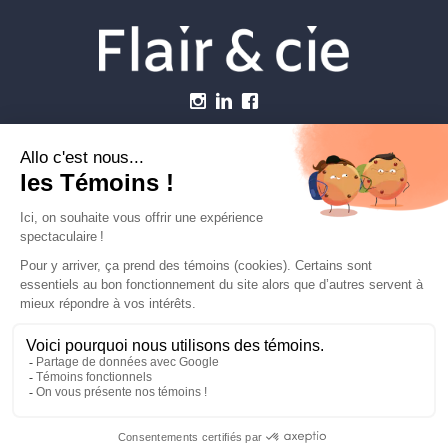
Menu
Établissements vétérinaires
Webzine
Carrière
Contactez-nous
FLAIRETCIE © 2026
info@flairetcie.com
MODALITÉS & CONDITIONS