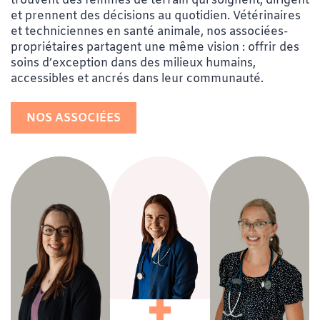
trouvent des femmes de terrain qui soignent, dirigent
et prennent des décisions au quotidien. Vétérinaires
HÔPITAL VÉTÉRINAIRE LE GARDEUR
et techniciennes en santé animale, nos associées-
413, RUE SAINT-PAUL
propriétaires partagent une même vision : offrir des
REPENTIGNY, QC, J5Z 2H9
soins d’exception dans des milieux humains,
accessibles et ancrés dans leur communauté.
450 585-1542
NOS ASSOCIÉES
VOIR LA CLINIQUE