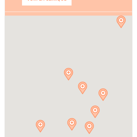
CLINIQUE VÉTÉRINAIRE
ANIMOMÉDIC
4000, AVENUE DE LORIMIER
MONTRÉAL, QC, H2K 3X7
514 521-1678
VOIR LA CLINIQUE
CLINIQUE VÉTÉRINAIRE DE
BEACONSFIELD
40J, BOULEVARD SAINT-CHARLES
BEACONSFIELD, QC, H9W 5Z6
514 694-6418