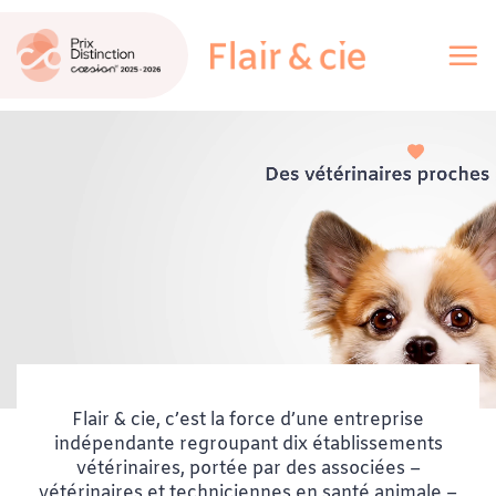
Passer
au
contenu
Flair & cie, c’est la force d’une entreprise
indépendante regroupant dix établissements
vétérinaires, portée par des associées –
vétérinaires et techniciennes en santé animale –