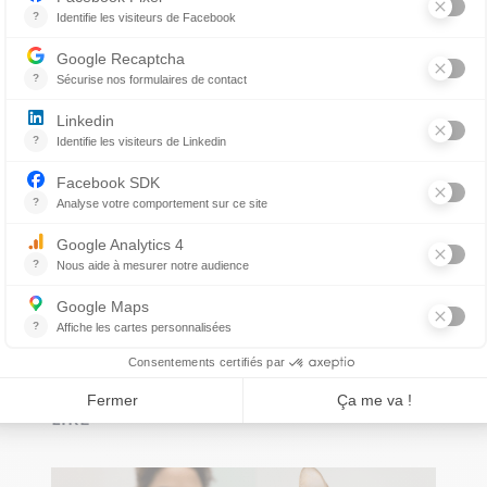
5 choses à savoir sur les
vaccins annuels
PAR DRE EVELYNE JOUBERT
Avec l’été qui arrive, on inscrit notre chien a
des cours d’agilité, on le laisse...
LIRE