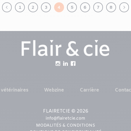
1
2
3
4
5
6
7
8
 vétérinaires
Webzine
Carrière
Contac
FLAIRETCIE © 2026
info@flairetcie.com
MODALITÉS & CONDITIONS