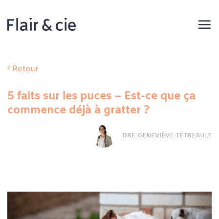
Passer
au
contenu
Retour
5 faits sur les puces – Est-ce que ça
commence déjà à gratter ?
DRE GENEVIÈVE TÉTREAULT