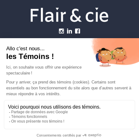
Menu
Établissements vétérinaires
Webzine
Carrière
Contactez-nous
FLAIRETCIE © 2026
info@flairetcie.com
MODALITÉS & CONDITIONS