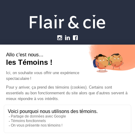
Menu
Établissements vétérinaires
Webzine
Carrière
Contactez-nous
FLAIRETCIE © 2026
info@flairetcie.com