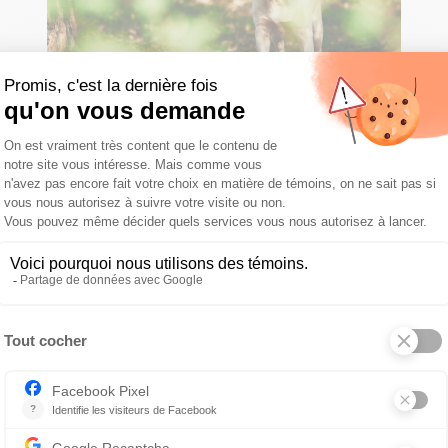
La rage, un fléau encore bien
présent
PAR DR JOËL BERGERON
Un nouvel avertissement du ministère de
l’Environnement, de la Lutte contre les
changements climatiques, de...
LIRE