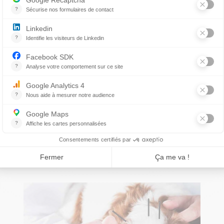
Mon chien a mangé du
poison à rat au chalet, c’est
grave?
PAR DR JOËL BERGERON
L’ingestion de poison à rat ou rodenticide
représente l’une des causes d’intoxication
les plus fréquentes...
LIRE