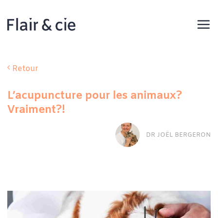
Passer
au
contenu
Retour
L’acupuncture pour les animaux?
Vraiment?!
DR JOËL BERGERON