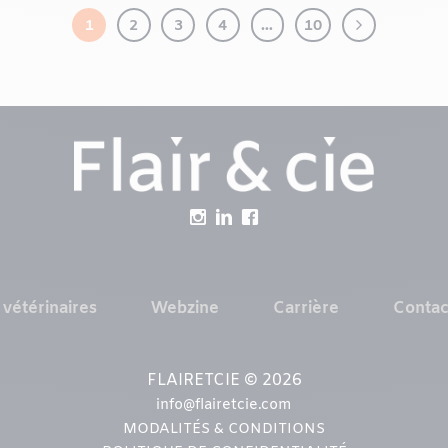
1
2
3
4
…
10
 vétérinaires
Webzine
Carrière
Contac
FLAIRETCIE © 2026
info@flairetcie.com
MODALITÉS & CONDITIONS