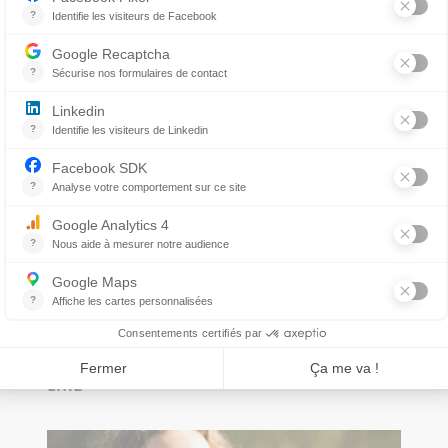
Allergies aux animaux : les
chiens et les chats
totalement
PAR DRE LUCIE HÉNAULT
hypoallergéniques n’existent
pas.
LIRE