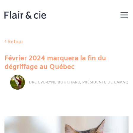
Passer
au
contenu
Retour
Février 2024 marquera la fin du
dégriffage au Québec
DRE EVE-LYNE BOUCHARD, PRÉSIDENTE DE L'AMVQ