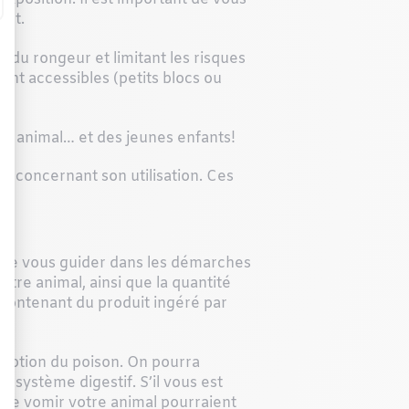
alet.
e du rongeur et limitant les risques
nt accessibles (petits blocs ou
tre animal… et des jeunes enfants!
ns concernant son utilisation. Ces
isse vous guider dans les démarches
otre animal, ainsi que la quantité
 contenant du produit ingéré par
orption du poison. On pourra
e système digestif. S’il vous est
ire vomir votre animal pourraient