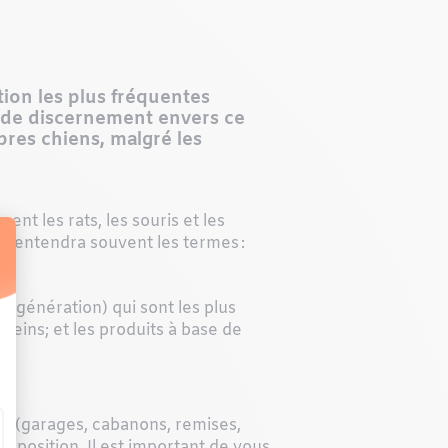
tion les plus fréquentes
e de discernement envers ce
pres chiens, malgré les
nt les rats, les souris et les
On entendra souvent les termes :
 génération) qui sont les plus
 reins; et les produits à base de
es (garages, cabanons, remises,
exposition. Il est important de vous