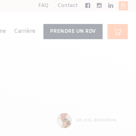
FAQ
Contact
ne
Carrière
PRENDRE UN RDV
DR JOËL BERGERON