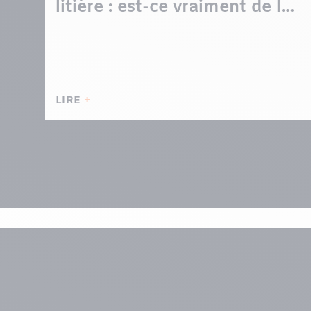
litière : est-ce vraiment de la
vengeance?
LIRE