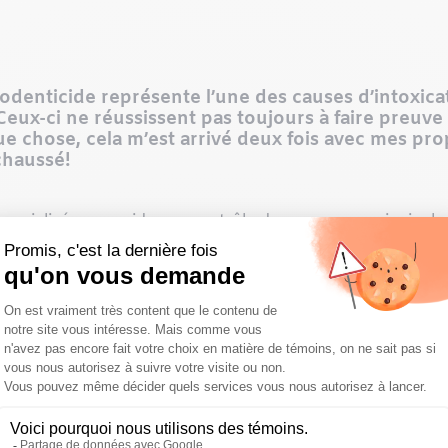
rodenticide représente l’une des causes d’intoxica
Ceux-ci ne réussissent pas toujours à faire preuv
ue chose, cela m’est arrivé deux fois avec mes pro
chaussé!
ercialisés pour aider au contrôle des rongeurs principaleme
ns; ainsi qu’en agriculture afin de protéger les récoltes. 
 de rodenticides : les
anticoagulants
(première et deuxième
 induisent la minéralisation des organes internes, dont les
récautions à prendre
 produits autour des chalets ou dans nos abris secondair
ouvent une liberté d’accès accrue, augmentant le risque d’