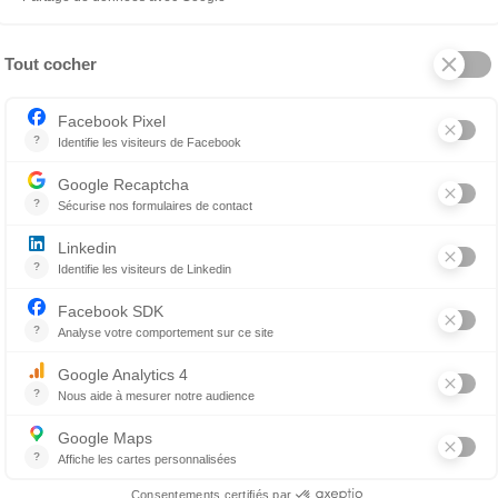
duits lorsque vous visitez des amis ou si vous louez un ch
 (petite boîte), offrant une mince ouverture pour le passag
pagnie. Cependant, d’autres modèles seront plus facileme
nt les appâts aux endroits qui sont hors de portée de vo
e nom du produit
que vous utilisez et les autres informatio
ur votre vétérinaire en cas d’ingestion accidentelle.
’un rodenticide?
ire le plus rapidement possible afin que le personnel pu
ez de connaître le moment où le produit a été ingéré par v
nsi une partie des interventions. Idéalement, apportez lle
e vétérinaire d’en apprendre plus sur le produit ingéré.
tion de vomissements sera recommandée pour réduire l’abs
ivé qui aidera aussi à limiter l’absorption du produit par l
t dans un établissement vétérinaire, des options pour fa