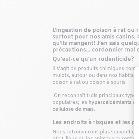
L’ingestion de poison à rat ou 
surtout pour nos amis canins. 
qu’ils mangent! J’en sais quelq
précautions… cordonnier mal 
Qu’est-ce qu’un rodenticide?
Il s’agit de produits chimiques comm
mulots, autour ou dans nos habitatio
poison à rat ou poison à souris.
On reconnaît trois principaux types
populaires; les
hypercalcémiants
qui
cellulose de maïs
.
Les endroits à risques et les p
Nous retrouverons plus souvent ces
etc.), lieux où les animaux auront s