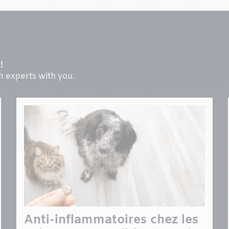
!
th experts with you.
Anti-inflammatoires chez les