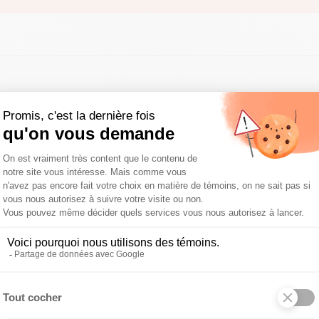
quisition de la Clinique vétérinaire Beaconsfield, qui rejoin
. Cette acquisition marque une étape importante dans not
un environnement chaleureux et professionnel pour nos pati
 & cie continue de renforcer sa présence dans la région, e
cellence qui font notre renommée. La Clinique vétérinair
ute l’équipe de Flair & cie, permettant ainsi une améliorati
illes.
nt que nouvelle propriétaire associée, témoigne de l’enga
imentés au sein de son organisation. Dre Richer apporter