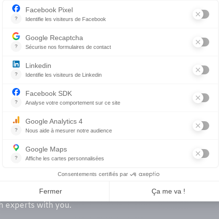
être des animaux et le soutien des propriétaires dans la p
linique vétérinaire Beaconsfield prospérer sous cette nou
d’empathie et de respect qui caractérisent Flair & cie. Nou
 cette acquisition apportera à la communauté.
 Beaconsfield
dans la famille Flair & cie !
!
th experts with you.