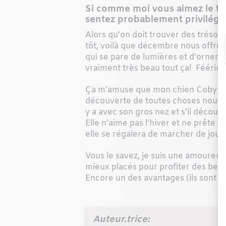
Si comme moi vous aimez le tem
sentez probablement privilégié
Alors qu’on doit trouver des trésors
tôt, voilà que décembre nous offre lu
qui se pare de lumières et d’ornemen
vraiment très beau tout ça! Féériqu
Ça m’amuse que mon chien Coby s’i
découverte de toutes choses nouvell
y a avec son gros nez et s’il découvre
Elle n’aime pas l’hiver et ne prête a
elle se régalera de marcher de jour,
Vous le savez, je suis une amoureus
mieux placés pour profiter des belle
Encore un des avantages (ils sont n
Auteur.trice: