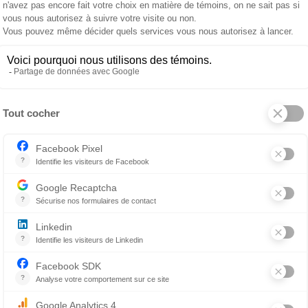
ps des fêtes et que votre famille compte un ou p
s de pouvoir profiter si bien des décorations de
 de motivation pour aller marcher avec nos poilus en nove
i, les plaisirs des décorations de Noël ! Quel plaisir de dé
ts scintillants de toutes sortes. Il faut quand même soulig
e et joyeux!
ntéresse au décor pendant la marche. Coby a seulement 1
es. Il jappe s’il pense qu’un bonhomme de neige s’anime, i
 une flaque d’eau pas tout à fait glacée, c’est la joie extrê
ucune attention aux décorations de Noël. Rien ne lui fait pl
 durant les vacances.
e des animaux. Et, je pense que les propriétaires de chie
s décorations de Noël extérieures. Je suis certaine que ça
ombreux!) de vivre avec un ou des chiens!