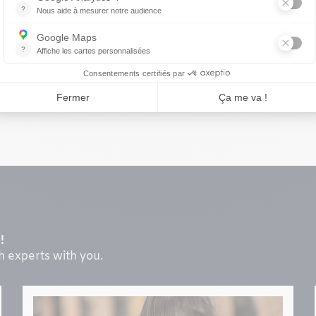
Lucie Hénault est présidente et copropriétaire de 10 éta
ionnées. Elle consacre sa carrière au développement d’u
cellence. Autrice, vulgarisatrice et chroniqueuse, elle s’i
inaire ainsi que dans la valorisation du travail d’équipe, d
es naissent de la collaboration, elle place l’amélioratio
rvient régulièrement sur des sujets liés à la vie d’équipe,
!
th experts with you.