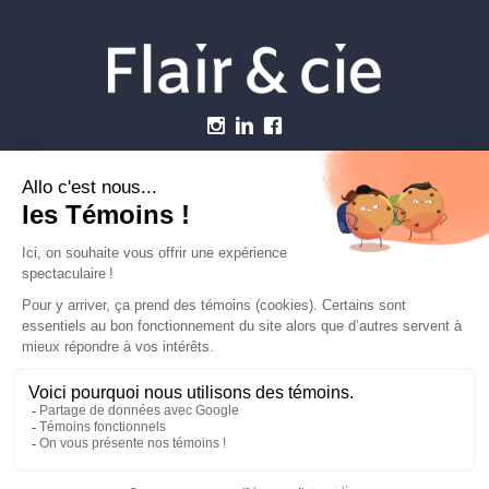
Menu
Établissements vétérinaires
Webzine
Carrière
Contactez-nous
FLAIRETCIE © 2026
info@flairetcie.com
MODALITÉS & CONDITIONS