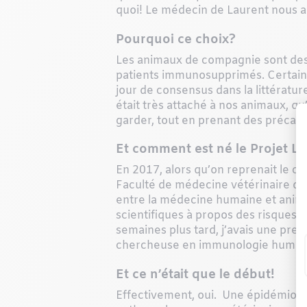
quoi! Le médecin de Laurent nous a 
Pourquoi ce choix?
Les animaux de compagnie sont des r
patients immunosupprimés. Certains
jour de consensus dans la littérature
était très attaché à nos animaux, qu
garder, tout en prenant des précau
Et comment est né le Projet L
En 2017, alors qu’on reprenait le con
Faculté de médecine vétérinaire de 
entre la médecine humaine et animal
scientifiques à propos des risque
semaines plus tard, j’avais une pre
chercheuse en immunologie humai
Et ce n’était que le début!
Effectivement, oui. Une épidémiolog