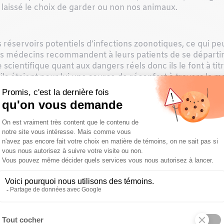
laissé le choix de garder ou non nos animaux.
éservoirs potentiels d’infections zoonotiques, ce qui pe
 médecins recommandent à leurs patients de se départir 
 scientifique quant aux dangers réels donc ils le font à tit
’ils étaient pour lui une source de réconfort à travers la 
tions supplémentaires.
aurent?
trôle de nos vies suite au tsunami cancer, je suis tombée s
l’Université de Montréal, Monsieur Michel Carrier, y parla
e. J’ai appelé mon ancien professeur, pour lui faire part
s et bénéfices à posséder un animal de compagnie lorsqu
mière rencontre avec un chercheur en parasitologie molécu
ne.
iste spécialisée en activité physique et santé mentale, u