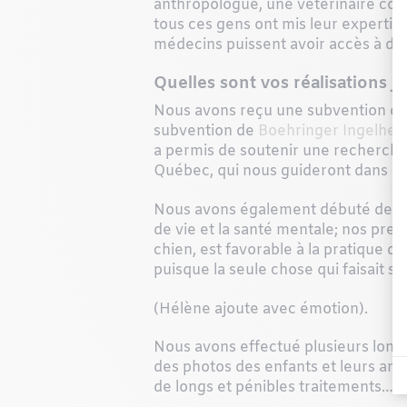
anthropologue, une vétérinaire comp
tous ces gens ont mis leur expertise
médecins puissent avoir accès à de l
Quelles sont vos réalisations 
Nous avons reçu une subvention de l
subvention de
Boehringer Ingelhei
a permis de soutenir une recherche v
Québec, qui nous guideront dans le
Nous avons également débuté des t
de vie et la santé mentale; nos prem
chien, est favorable à la pratique d
puisque la seule chose qui faisait so
(Hélène ajoute avec émotion).
Nous avons effectué plusieurs longs s
des photos des enfants et leurs anim
de longs et pénibles traitements… e