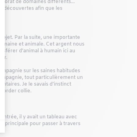
octorat de domaines différents…
os découvertes afin que les
ojet. Par la suite, une importante
umaine et animale. Cet argent nous
nsférer d’animal à humain ici au
der.
mpagnie sur les saines habitudes
compagnie, tout particulièrement un
taires. Je le savais d’instinct
 Border collie.
entrée, il y avait un tableau avec
on principale pour passer à travers