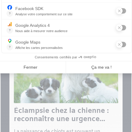
!
th experts with you.
Éclampsie chez la chienne :
reconnaître une urgence
après la mise bas
La naissance de chiots est souvent un