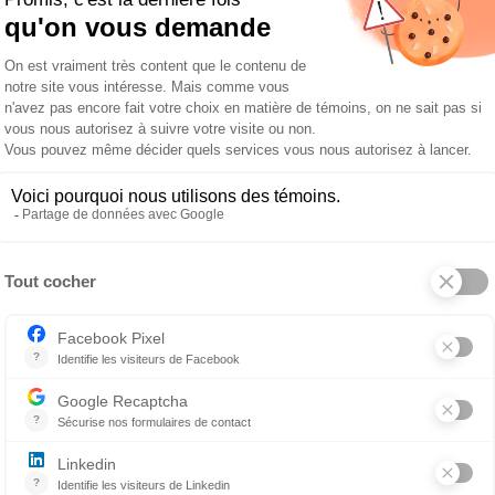
cie a pris la route direction le Kentucky, pour participer a
ent incontournable pour rester à l’affût des plus récen
 expertes et experts du monde entier et nourrir notre p