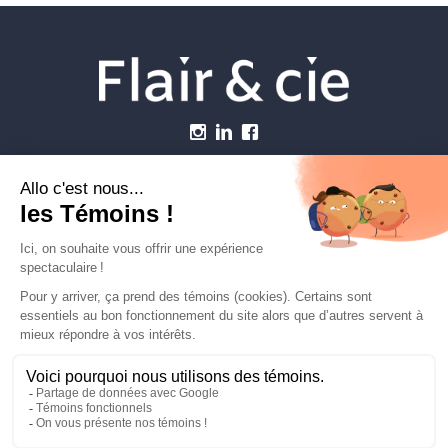
Menu
Établissements vétérinaires
Webzine
Carrière
Contactez-nous
FLAIRETCIE © 2026
info@flairetcie.com