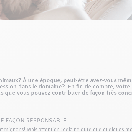
 animaux? À une époque, peut-être avez-vous mêm
fession dans le domaine? En fin de compte, votre
us que vous pouvez contribuer de façon très concr
E FAÇON RESPONSABLE
t mignons! Mais attention : cela ne dure que quelques mo