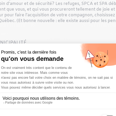
soin d’amour et de sécurité? Les refuges, SPCA et SPA dé
nt que vous, et qui vous procureront tellement de joie et 
ur pour faire l’acquisition de votre compagnon, choisissez
ébec. (Et bonne nouvelle : elle existe aussi pour les pen
ICIPALITÉ
aucune réglementation qui permet d’encadrer la gestion d
 approche. Votre municipalité utilise-t-elle, en tout ou en 
sme qui gère les enjeux animaliers? Qui en est responsab
outien de l’administration? Voici deux questions importante
istration qui assure une saine gouvernance? 2) L’organism
s en bonne et due forme?
 VOTRE ARGENT
at de marchandises (calendriers, jouets, gâteries, etc.) ou
e, savez-vous
vraiment
comment votre contribution financ