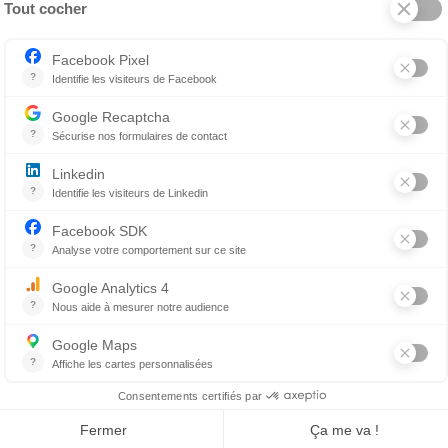
a cause. Avant de donner ou d’acheter, renseignez-vous au
s le milieu des animaux. De plus, posez les deux importan
 LA CAUSE
omaine? Vous n’avez pas nécessairement envie d’être en
z que peu de temps à contribuer? Qu’importe! La cause du
tre municipalité, en faisant du bénévolat en refuge, en si
n fondant un OBNL qui rassemble des passionnés comme vou
SEIL : PRENEZ LE TEMPS DE VOUS RENSEIGNE
informations concernant les animaux! Vous connaissez l’exp
le, aux jolis minois de chiots et de chatons, aux solutions 
, aux « expertises » basées sur des opinions et non des fa
temps de vous assurer de la compétence et de la fiabilité
ine Web Flair & cie sur flairetcie.com et sur Facebook ains