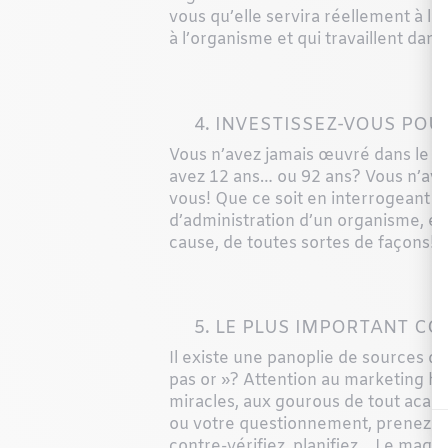
vous qu’elle servira réellement à l
à l’organisme et qui travaillent dan
4. INVESTISSEZ-VOUS POUR
Vous n’avez jamais œuvré dans le d
avez 12 ans… ou 92 ans? Vous n’ave
vous! Que ce soit en interrogeant vo
d’administration d’un organisme, e
cause, de toutes sortes de façons!
5. LE PLUS IMPORTANT CON
Il existe une panoplie de sources d’
pas or »? Attention au marketing habi
miracles, aux gourous de tout acabit
ou votre questionnement, prenez le 
contre-vérifiez, planifiez… Le magaz