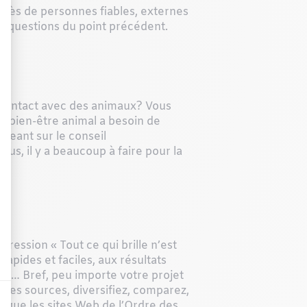
près de personnes fiables, externes
tes questions du point précédent.
 contact avec des animaux? Vous
 bien-être animal a besoin de
égeant sur le conseil
s, il y a beaucoup à faire pour la
R
ression « Tout ce qui brille n’est
rapides et faciles, aux résultats
its… Bref, peu importe votre projet
 des sources, diversifiez, comparez,
i que les sites Web de l’Ordre des