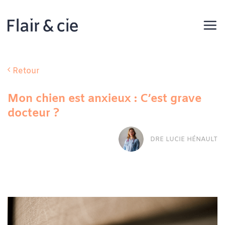
Passer
au
contenu
Retour
Mon chien est anxieux : C’est grave
docteur ?
DRE LUCIE HÉNAULT