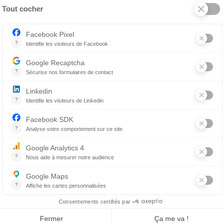
aines, nos animaux de compagnie devront aussi passer leu
ire un toilettage-maison à votre poilu adoré, voici quelqu
Lucie Hénault est présidente et copropriétaire de 10 éta
ionnées. Elle consacre sa carrière au développement d’u
cellence. Autrice, vulgarisatrice et chroniqueuse, elle s’i
inaire ainsi que dans la valorisation du travail d’équipe, d
es naissent de la collaboration, elle place l’amélioratio
rvient régulièrement sur des sujets liés à la vie d’équipe,