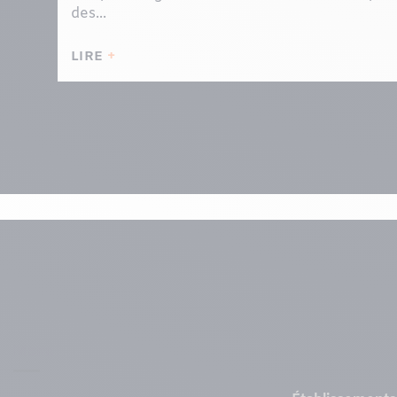
des...
LIRE
Menu