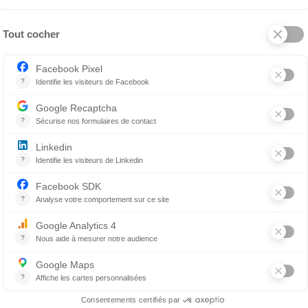
érinaire passionnée, du Réseau Passionimo
rouvent des chats à l’extérieur et se proposent de les ad
s le besoin. Cette belle nouvelle aventure nécessite toute
Lucie Hénault est présidente et copropriétaire de 10 éta
ionnées. Elle consacre sa carrière au développement d’u
cellence. Autrice, vulgarisatrice et chroniqueuse, elle s’i
inaire ainsi que dans la valorisation du travail d’équipe, d
es naissent de la collaboration, elle place l’amélioratio
rvient régulièrement sur des sujets liés à la vie d’équipe,