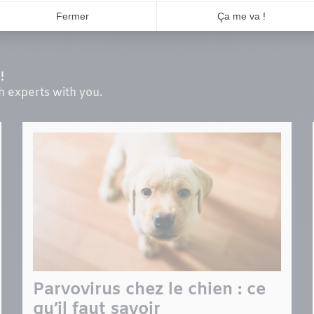
!
th experts with you.
Parvovirus chez le chien : ce
qu’il faut savoir