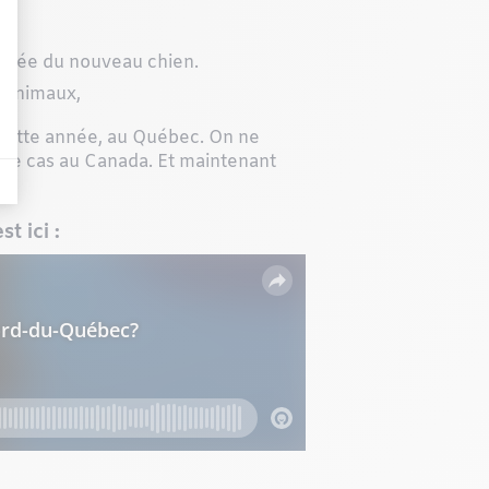
l.
rrivée du nouveau chien.
s animaux,
 cette année, au Québec. On ne
 de cas au Canada. Et maintenant
t ici :