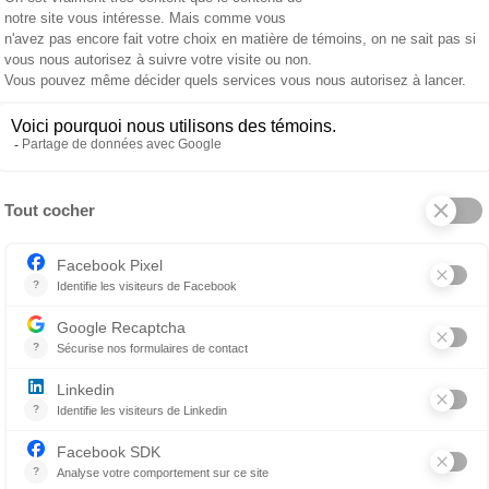
tre la salive d’un animal infecté et une plaie fraîche ou 
 salive, jusqu’à dix (10) jours avant l’apparition de ses pr
térinaire et isolez complètement votre animal
si ce derni
ent (agressivité ou fatigue soudaine et inexplicable)
 des membres, démarche chancelante
lâchée ou expression faciale anormale
, si vous soupçonnez des symptômes de la rage chez votre
r adopter un chien du Nord-du-Québec, en toute s