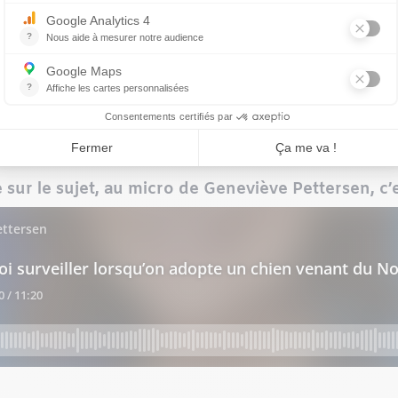
 personnes et d’animaux mis en contact avec votre anima
x de la maison contre la rage, au moins 30 jours avant l’a
tout temps et éviter de le mettre en contact avec d’autre
es aliments (recensement 2021) a recensé 5 cas de rage
ais le Québec est quand même bon premier dans le nombre
n des virus, on reste prudent, encore une fois.
ur le sujet, au micro de Geneviève Pettersen, c’es