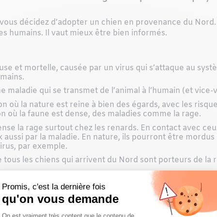
i vous décidez d’adopter un chien en provenance du Nord.
es humains. Il vaut mieux être bien informés.
se et mortelle, causée par un virus qui s’attaque au syst
umains.
 maladie qui se transmet de l’animal à l’humain (et vice-v
où la nature est reine à bien des égards, avec les risques
ion où la faune est dense, des maladies comme la rage.
se la rage surtout chez les renards. En contact avec ceu
 aussi par la maladie. En nature, ils pourront être mordus
irus, par exemple.
 tous les chiens qui arrivent du Nord sont porteurs de la ra
e qui peut se développer chez l’animal en apparence en san
 donné à un animal déjà infecté n’empêchera pas le dével