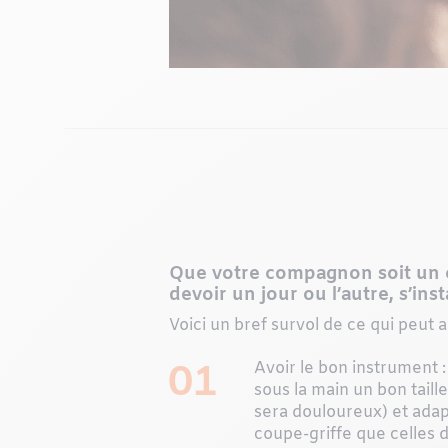
Que votre compagnon soit un ch
devoir un jour ou l’autre, s’inst
Voici un bref survol de ce qui peut 
01
Avoir le bon instrument :
sous la main un bon taille
sera douloureux) et adapt
coupe-griffe que celles 