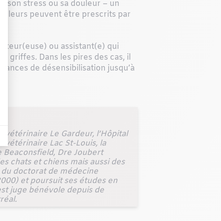
érer son stress ou sa douleur – un
douleurs peuvent être prescrits par
iletteur(euse) ou assistant(e) qui
s griffes. Dans les pires des cas, il
éances de désensibilisation jusqu’à
 vétérinaire Le Gardeur, l’Hôpital
 vétérinaire Lac St-Louis, la
de Beaconsfield, Dre Joubert
es chats et chiens mais aussi des
e du doctorat de médecine
2000) et poursuit ses études en
est juge bénévole depuis de
réal.