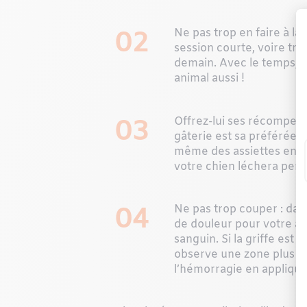
02
Ne pas trop en faire à la
session courte, voire très
demain. Avec le temps, vo
animal aussi !
03
Offrez-lui ses récompens
gâterie est sa préférée, a
même des assiettes en ca
votre chien léchera pend
04
Ne pas trop couper : dans
de douleur pour votre ani
sanguin. Si la griffe est 
observe une zone plus blan
l’hémorragie en appliquan