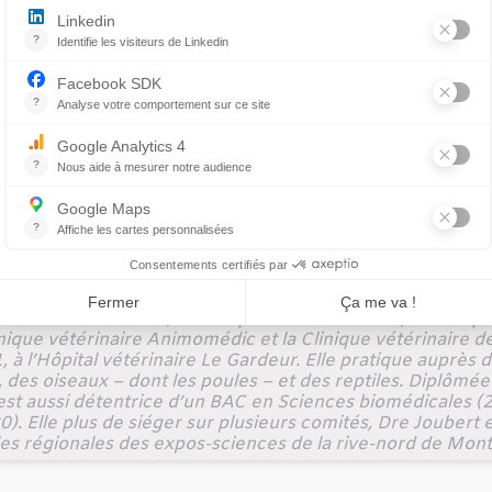
griffes reste difficile, il vaut mieux aider votre animal à g
ne pas apprécier la séance. Des anxiolytiques et des anti
ituation.
r les griffes en établissement vétérinaire, par un(e) TSA, to
 stress » et même faire une désensibilisation à la taille de
 une sédation à l’animal pour procéder…et planifier des s
ment de 10 établissements vétérinaires que sont l’Hôpital
vétérinaire du Nord, la Clinique vétérinaire 440, la Clinique
linique vétérinaire Animomédic et la Clinique vétérinaire 
 à l’Hôpital vétérinaire Le Gardeur. Elle pratique auprès d
des oiseaux – dont les poules – et des reptiles. Diplômé
est aussi détentrice d’un BAC en Sciences biomédicales (
). Elle plus de siéger sur plusieurs comités, Dre Joubert 
es régionales des expos-sciences de la rive-nord de Mont