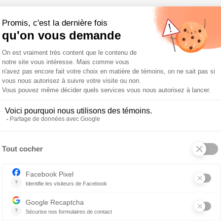
 fois : quand on débute, ou si votre animal n’apprécie pas l
 courte. On peut s’installer pour ne faire qu’une griffe à la
us pourrez faire de plus en plus de griffes, car vous pre
es favorites : inutile de gaver votre animal de récompens
ssurez-vous d’en avoir sous la main pour les tailles de griffe
outchouc avec des suces pour coller au mur et on peut le
ant plusieurs minutes…que du plaisir !
 la griffe, il y a un vaisseau sanguin qu’il ne faut pas ac
mal. Si la griffe est transparente, il faut couper quelques
noire, c’est plus difficile…il vaut mieux couper une petite tr
châtre au centre de la griffe. Si par malheur la griffe saig
t un produit spécialisé sur le bout de la griffe.