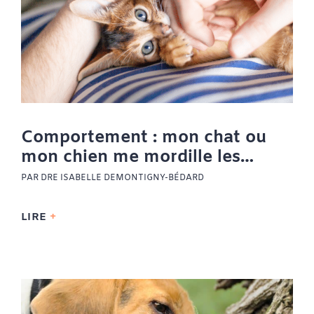
Comportement : mon chat ou
mon chien me mordille les
mains et les jambes. Est-ce
PAR DRE ISABELLE DEMONTIGNY-BÉDARD
normal ?
LIRE