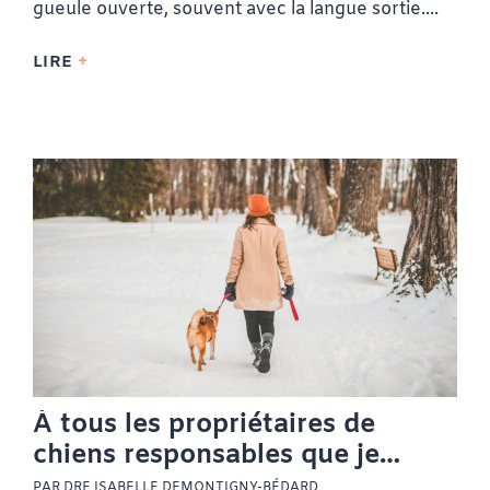
gueule ouverte, souvent avec la langue sortie....
LIRE
À tous les propriétaires de
chiens responsables que je
croise sur ma route
PAR DRE ISABELLE DEMONTIGNY-BÉDARD