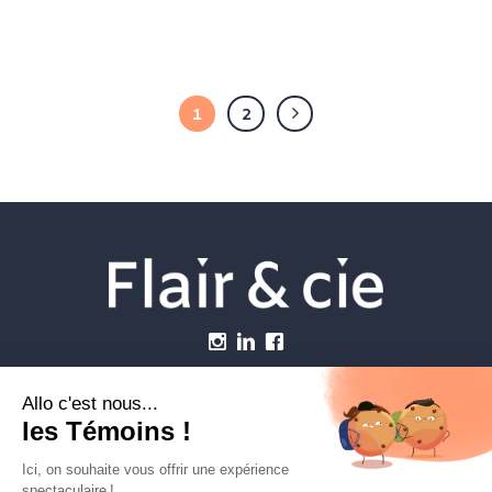
1
2
Menu
Établissements vétérinaires
Webzine
Carrière