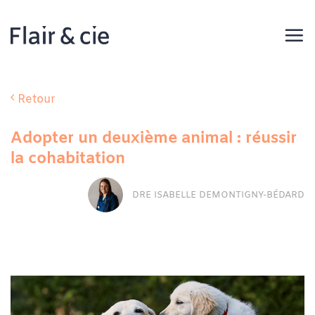
Passer
au
contenu
Retour
Adopter un deuxième animal : réussir
la cohabitation
DRE ISABELLE DEMONTIGNY-BÉDARD