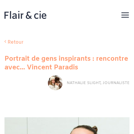
Passer
au
contenu
Retour
Portrait de gens inspirants : rencontre
avec… Vincent Paradis
NATHALIE SLIGHT, JOURNALISTE