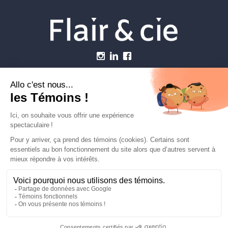
Menu
Établissements vétérinaires
Webzine
Carrière
Contactez-nous
FLAIRETCIE © 2026
info@flairetcie.com
MODALITÉS & CONDITIONS