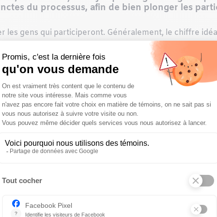
inctes du processus, afin de bien plonger les part
er les gens qui participeront. Généralement, le chiffre idé
terne. Si le gestionnaire joue le rôle de l’animateur, il n
is un participant, apporter son grain de sel, et diriger la
 attentes du brainstorming. L’animateur doit bien délimiter
, fonctionner par tour de table, s’assurer que chacun ait 
s individus qui verbalisent avec plus d’aisance, le présen
isser le temps à chacun de lire ce qu’il a rédigé. Les perso
acune de lire les idées prises en notes au fur et à mesu
mue-méninges, aura pour tâche d’écrire toutes les idées et l
race de ce qui a été évoqué en brainstorming. Cela peut se