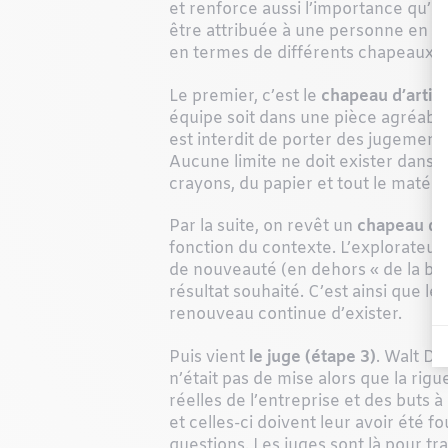
et renforce aussi l’importance qu’o
être attribuée à une personne en p
en termes de différents chapeaux.
Le premier, c’est le
chapeau d’artist
équipe soit dans une pièce agréable, 
est interdit de porter des jugement
Aucune limite ne doit exister dans la
crayons, du papier et tout le matéri
Par la suite, on revêt un
chapeau d’e
fonction du contexte. L’explorateur d
de nouveauté (en dehors « de la boî
résultat souhaité. C’est ainsi que les
renouveau continue d’exister.
Puis vient
le juge (étape 3)
. Walt Di
n’était pas de mise alors que la rigu
réelles de l’entreprise et des buts 
et celles-ci doivent leur avoir été 
questions. Les juges sont là pour t