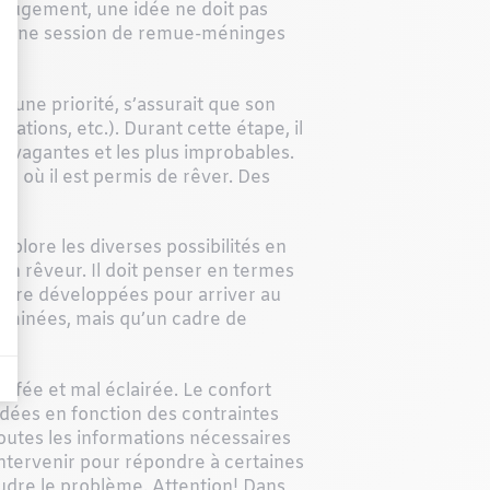
 jugement, une idée ne doit pas
e bonne session de remue-méninges
t une priorité, s’assurait que son
lations, etc.). Durant cette étape, il
ravagantes et les plus improbables.
ape où il est permis de rêver. Des
explore les diverses possibilités en
 un rêveur. Il doit penser en termes
 être développées pour arriver au
 éliminées, mais qu’un cadre de
uffée et mal éclairée. Le confort
s idées en fonction des contraintes
 toutes les informations nécessaires
 intervenir pour répondre à certaines
oudre le problème. Attention! Dans