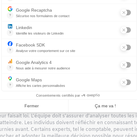
n accorde à ce procédé. Cependant, pour éviter la peur du
articulier. Je vous propose de réfléchir aux étapes d’un
e (étape 1)
. Walt Disney, pour qui ce stade de création étai
éclairée et offrait tout le confort nécessaire (boissons, col
s. Toutes les idées doivent être notées, même les plus ext
 tête des participants: ni budget ni contraintes. C’est l’ét
el nécessaire doivent être à la disposition des adhérents.
xplorateur (étape 2)
. On évalue ce qui peut être fait. On 
oit avoir des qualités de débrouillardise, mais il n’est pas
te » comme on dit). Il voit si différentes avenues peuvent
 possibilités les plus farfelues ou les plus irréalistes sont
sney, à ce stade, enfermait les gens dans une pièce surcha
eur faisait loi. L’équipe doit s’assurer d’analyser toutes le
à atteindre. Les individus doivent réfléchir en connaissant
fournies avant. Certains experts, tel le comptable, peuvent
rancher et adopter la meilleure décision possible pour rés