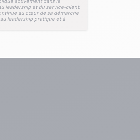
mplique activement dans le
u leadership et du service-client.
n continue au cœur de sa démarche
 au leadership pratique et à