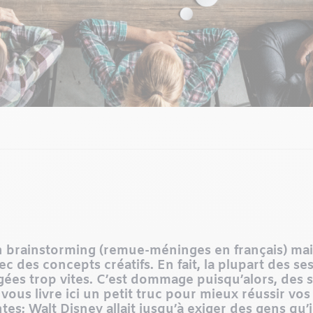
n brainstorming (remue-méninges en français) mai
ec des concepts créatifs. En fait, la plupart des s
ugées trop vites. C’est dommage puisqu’alors, des 
vous livre ici un petit truc pour mieux réussir vo
es; Walt Disney allait jusqu’à exiger des gens qu’