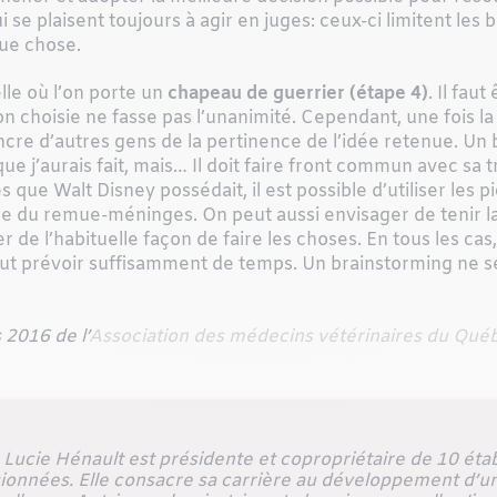
i se plaisent toujours à agir en juges: ceux-ci limitent les
b
que chose.
lle où l’on porte un
chapeau de guerrier (étape 4)
. Il fau
ion choisie ne fasse pas l’unanimité. Cependant, une fois la 
re d’autres gens de la pertinence de l’idée retenue. Un 
ue j’aurais fait, mais…
Il doit faire front commun avec sa 
 que Walt Disney possédait, il est possible d’utiliser le
ape du remue-méninges. On peut aussi envisager de tenir l
 de l’habituelle façon de faire les choses. En tous les cas
 faut prévoir suffisamment de temps. Un brainstorming ne 
2016 de l’
Association des médecins vétérinaires du Qué
Lucie Hénault est présidente et copropriétaire de 10 éta
ionnées. Elle consacre sa carrière au développement d’u