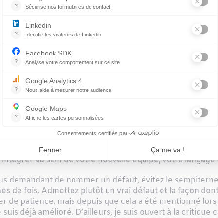
est inutile d’énumérer tous les stages que vous avez faits 
sez vos deux pages d’expériences distinctives (je suis per
es ressortir en quoi ces expériences font de vous un meille
tre de présentation personnalisée et adressée à la bonne p
 façon dont vous voulez pratiquer, par exemple si vous ne 
iscuter de la politique de l’entreprise à ce sujet plutôt 
 quelle façon ces décisions sont prises et comment elles
e du temps d’observation. Tout en vous faisant voir et ap
 de sentir l’ambiance.
chercher un autre, évitez de parler contre votre ancien em
le sans faire de médisance. Le monde de la médecine vétér
otre ancienne équipe, par exemple « nous, on faisait de te
s intégrer au sein de votre nouvelle équipe, votre langage 
ous demandant de nommer un défaut, évitez le sempiternel «
s de fois. Admettez plutôt un vrai défaut et la façon dont
er de patience, mais depuis que cela a été mentionné lors 
e suis déjà amélioré. D’ailleurs, je suis ouvert à la critiqu