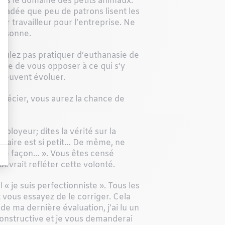
dans le domaine des petits animaux.
suadée que peu de patrons lisent les
ur travailleur pour l’entreprise. Ne
ersonne.
voulez pas pratiquer d’euthanasie de
que de vous opposer à ce qui s’y
 peuvent évoluer.
précier, vous aurez la chance de
ployeur; dites la vérité sur la
inaire est si petit… De même, ne
lle façon… ». Vous êtes censé
devrait refléter cette volonté.
 je suis perfectionniste ». Tous les
 vous essayez de le corriger. Cela
de ma dernière évaluation, j’ai lu un
e constructive et je vous demanderai