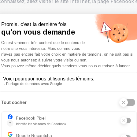
nnaissez, allez visiter le site Internet, la page Facebook 
 qui travaille à l’endroit que vous convoitez. Plus vous arr
idat retenu. J’ai déjà rencontré des candidats qui savaie
nt intéressés par la vie en clinique, alors que d’autres i