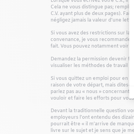
Lorsque vous écrivez votre C.V., il 
Cela ne vous distingue pas; remplis
C.V. ayant plus de deux pages). Fait
négligez jamais la valeur d’une let
Si vous avez des restrictions sur la
convenance, je vous recommande de d
fait. Vous pouvez notamment voir de
Demandez la permission devenir fair
visualiser les méthodes de travail et
Si vous quittez un emploi pour en re
raison de votre départ, mais dites-
parlez pas au « nous » concernant v
vouloir et faire les efforts pour vou
Devant la traditionnelle question v
employeurs l’ont entendu des dizaine
pourrait être « il m’arrive de manqu
livre sur le sujet et je sens que je m