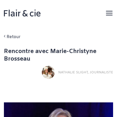
Passer
au
contenu
Retour
Rencontre avec Marie-Christyne
Brosseau
NATHALIE SLIGHT, JOURNALISTE