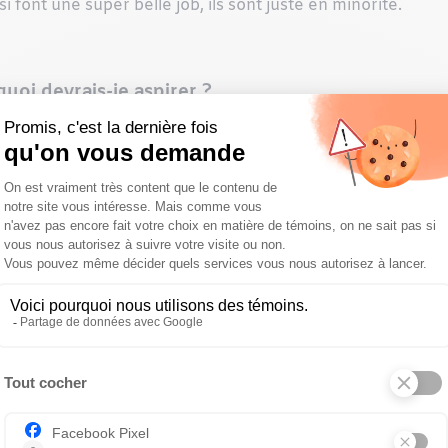
 font une super belle job, ils sont juste en minorité.
quoi devrais-je aspirer ?
ors, qu’est-ce qui distingue les techs superstars des aut
us dire qu’on reconnaît les qualités des stars dès la pre
nté animale. Aussi, je tiens à mentionner que les bonnes
nonymes de TSA superstar. Il faut plus que ça !
ttitude. Les TSA étoiles ont toutes une attitude hors pair 
es, compétentes, toujours en mode solution et souriante. 
exemplaire, elles sont dévouées et elles sont fières du mé
aussi, car cela démontre leur appartenance à la profession 
us, la TSA superstar reste en mode apprentissage. Elle est à
peu plus que ce qui lui est demandé sur papier, et elle pose
urnée. Elle prendra souvent des initiatives, tout en ne dépa
t préparé et compris les besoins du vétérinaire, sans même
sir quand je me retourne et que tout est prêt… C’est l’eff