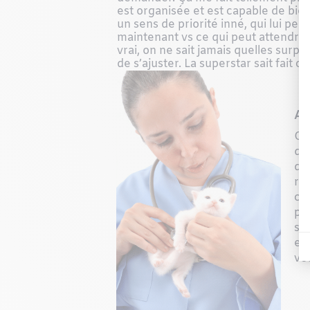
est organisée et est capable de bien 
un sens de priorité inné, qui lui perm
maintenant vs ce qui peut attendre 
vrai, on ne sait jamais quelles surpr
de s’ajuster. La superstar sait fait ce
Av
Qu
qu
dé
rad
chi
pat
ser
et 
vé