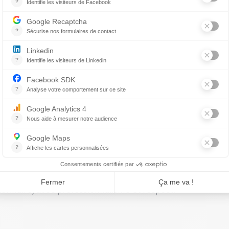
planifier toutes les tâches à faire pour optimiser le roule
et de trier facilement ce qui est important de ce qui l’est 
un moment moins occupé. Elle sait s’adapter, être flexible
ises nous réservent les patients ! On doit tous être capables
la, avec le sourire en plus !
oir la bonne technique
i dit technique en santé animale, dit habiletés techniques
’il faut être capable d’installer un cathéter intraveineux 
shydraté, sans veine apparente. C’est beaucoup plus que c
iographies diagnostiques, anesthésier les patients, faire l
rurgie et en dentisterie, effectuer de multiples analyses, f
ients hospitalisés, et j’en passe. Avec la star TSA, l’équip
a fait à la perfection. La superstar sait aussi faire preuv
intègre. Elle veille au bien-être de ses patients et fera to
térinaire, avec professionnalisme et respect.