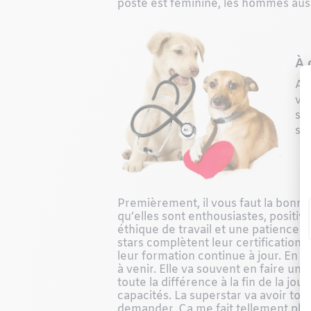
poste est féminine, les hommes aussi
À 
Al
vo
sa
sy
Premièrement, il vous faut la bonne a
qu’elles sont enthousiastes, positiv
éthique de travail et une patience 
stars complètent leur certification 
leur formation continue à jour. En pl
à venir. Elle va souvent en faire un 
toute la différence à la fin de la jo
capacités. La superstar va avoir tou
demander. Ça me fait tellement plai