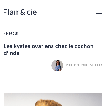
Passer
au
contenu
Retour
Les kystes ovariens chez le cochon
d’Inde
DRE EVELYNE JOUBERT