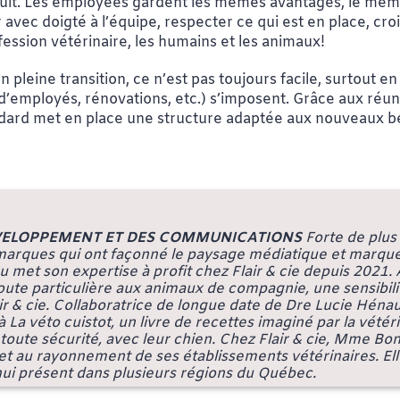
lt. Les employées gardent les mêmes avantages, le même 
avec doigté à l’équipe, respecter ce qui est en place, cro
ession vétérinaire, les humains et les animaux!
 pleine transition, ce n’est pas toujours facile, surtout e
t d’employés, rénovations, etc.) s’imposent. Grâce aux réu
rd met en place une structure adaptée aux nouveaux beso
ÉVELOPPEMENT ET DES COMMUNICATIONS
Forte de plus
 marques qui ont façonné le paysage médiatique et marqué l
met son expertise à profit chez Flair & cie depuis 2021.
toute particulière aux animaux de compagnie, une sensibil
 cie. Collaboratrice de longue date de Dre Lucie Hénault,
'à
La véto cuistot
, un livre de recettes imaginé par la vété
toute sécurité, avec leur chien. Chez Flair & cie, Mme B
et au rayonnement de ses établissements vétérinaires. E
ui présent dans plusieurs régions du Québec.