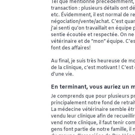
Tel que mentionné précédemment, le g
transaction : plusieurs détails ont 
etc. Évidemment, il est normal de 
négociation/vente/achat. C’est qua
j’ai senti qu’on travaillait en équi
sentie écoutée et respectée. On ne 
vétérinaire et de “mon” équipe. C’es
font des affaires!
Au final, je suis très heureuse de m
de la clinique, c’est motivant ! C’e
d’une vie.
En terminant, vous auriez un m
Je comprends que pour plusieurs prop
principalement notre fond de retrait
La médecine vétérinaire semble être 
vendu leur clinique afin de recueilli
vend notre clinique, il faut tenir c
gens font partie de notre famille, il