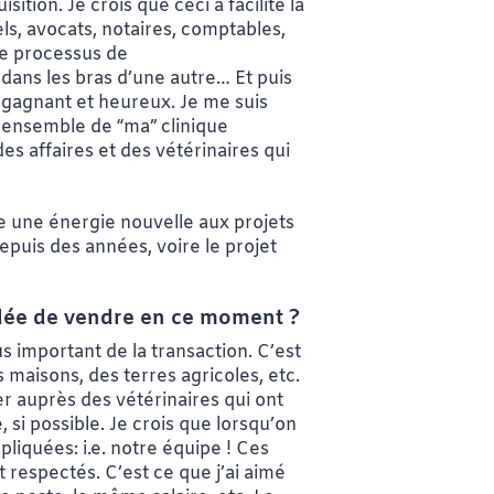
tion. Je crois que ceci a facilité la
els, avocats, notaires, comptables,
de processus de
dans les bras d’une autre… Et puis
it gagnant et heureux. Je me suis
t ensemble de “ma” clinique
es affaires et des vétérinaires qui
te une énergie nouvelle aux projets
epuis des années, voire le projet
’idée de vendre en ce moment ?
s important de la transaction. C’est
 maisons, des terres agricoles, etc.
er auprès des vétérinaires qui ont
, si possible. Je crois que lorsqu’on
liquées: i.e. notre équipe ! Ces
et respectés. C’est ce que j’ai aimé