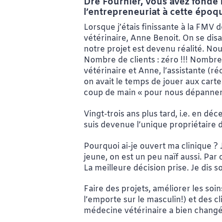
Dre Fournier, vous avez fondé 
l’entrepreneuriat à cette époq
Lorsque j’étais finissante à la FMV
vétérinaire, Anne Benoit. On se disa
notre projet est devenu réalité. Nou
Nombre de clients : zéro !!! Nombre 
vétérinaire et Anne, l’assistante (ré
on avait le temps de jouer aux carte
coup de main « pour nous dépanner». E
Vingt-trois ans plus tard, i.e. en d
suis devenue l’unique propriétaire de
Pourquoi ai-je ouvert ma clinique ? 
jeune, on est un peu naïf aussi. Par 
La meilleure décision prise. Je dis so
Faire des projets, améliorer les soi
l’emporte sur le masculin!) et des cli
médecine vétérinaire a bien changé,