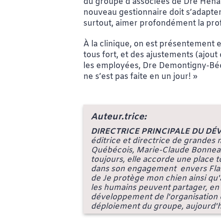
du groupe d’associées de Dre Hénau
nouveau gestionnaire doit s’adapter 
surtout, aimer profondément la prof
À la clinique, on est présentement en
tous fort, et des ajustements (ajou
les employées, Dre Demontigny-Béda
ne s’est pas faite en un jour! »
Auteur.trice:
DIRECTRICE PRINCIPALE DU D
éditrice et directrice de grandes
Québécois, Marie-Claude Bonneau 
toujours, elle accorde une place 
dans son engagement envers Flair &
de
Je protège mon chien
ainsi qu
les humains peuvent partager, en 
développement de l'organisation 
déploiement du groupe, aujourd'h