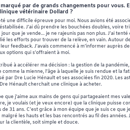
é marqué par de grands changements pour vous. Es
inique vétérinaire Dollard ?
té une difficile épreuve pour moi. Nous avions été associ
 déstabilisée. J’ai dû prendre les bouchées doubles, voire t
n jour que je vende… je ne rajeunis pas non plus. J’ai tenté
iplié les efforts pour trouver de la relève, en vain. Autour
illi leur feedback. J’avais commencé à m’informer auprès 
aux options qui s’offraient à moi.
tribué à accélérer ma décision : la gestion de la pandémie
 comme la mienne, l’âge à laquelle je suis rendue et la fat
sé par Dre Lucie Hénault et ses associées fin 2020. Les astr
Dre Hénault cherchait une clinique à acheter.
pe que j’aime aux mains de gens qui partageaient mes valeu
ire, je voulais (et je veux encore) que la clinique puisse c
us de 31 ans. C’est grâce à mon équipe que je suis ce que 
algré les hauts et les bas rencontrés au fil des années. J’
r la clientèle, soit simple et douce.