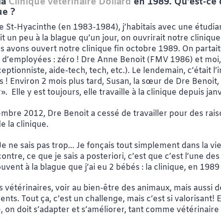
la
Clinique vétérinaire Dollard
en 1989. Qu’est-ce q
ue ?
 de St-Hyacinthe (en 1983-1984), j’habitais avec une étud
it un peu à la blague qu’un jour, on ouvrirait notre cliniq
s avons ouvert notre clinique fin octobre 1989. On partait 
d’employées : zéro ! Dre Anne Benoit (FMV 1986) et moi, on
ceptionniste, aide-tech, tech, etc.). Le lendemain, c’était 
s ! Environ 2 mois plus tard, Susan, la sœur de Dre Benoit
lle y est toujours, elle travaille à la clinique depuis jan
écembre 2012, Dre Benoit a cessé de travailler pour des rai
 la clinique.
Je ne sais pas trop… Je fonçais tout simplement dans la vie
contre, ce que je sais a posteriori, c’est que c’est l’une de
uvent à la blague que j’ai eu 2 bébés : la clinique, en 1989 
ns vétérinaires, voir au bien-être des animaux, mais aussi 
ents. Tout ça, c’est un challenge, mais c’est si valorisant! 
 on doit s’adapter et s’améliorer, tant comme vétérinaire