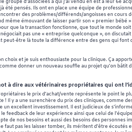
roupe d’associées à qui j’ai vendu en est à leur 6e acquisi
déjà été pensés. Ils ont en place une équipe de professionn
rencontrer des problèmes/différends/angoisses en cours 
nd même émouvant de laisser partir son « premier bébé » 
pe pour que la transaction fonctionne, que tout le monde so
négociait pas une « entreprise quelconque », on discutai
t peut-être là toute la différence entre des gens qui font d
on choix et je suis enthousiaste pour la clinique. Ça appor
st comme donner un nouveau souffle au projet qu’on bâtit d
ot à dire aux vétérinaires propriétaires qui ont l
riétaires le prix d’achat/vente représente le point le plu
e ! Il y a une surenchère du prix des cliniques, comme des
un excellent investissement. Il est judicieux de s’inform
r le feedback de leur expérience ainsi que celui de l’équipe
ompte de nos besoins et aussi des besoins des personnes imp
 ne faut pas les laisser tomber, ils méritent d’être écoutés 