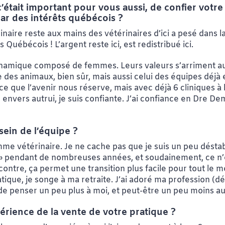
c’était important pour vous aussi, de confier votre 
ar des intérêts québécois ?
naire reste aux mains des vétérinaires d’ici a pesé dans l
 Québécois ! L’argent reste ici, est redistribué ici.
ynamique composé de femmes. Leurs valeurs s’arriment aux
 des animaux, bien sûr, mais aussi celui des équipes déjà e
ce que l’avenir nous réserve, mais avec déjà 6 cliniques à
e envers autrui, je suis confiante. J’ai confiance en Dre D
 sein de l’équipe ?
omme vétérinaire. Je ne cache pas que je suis un peu désta
 » pendant de nombreuses années, et soudainement, ce n’e
ntre, ça permet une transition plus facile pour tout le 
ique, je songe à ma retraite. J’ai adoré ma profession (dé
 de penser un peu plus à moi, et peut-être un peu moins au
rience de la vente de votre pratique ?