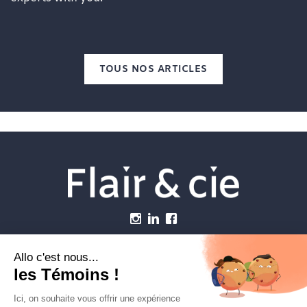
TOUS NOS ARTICLES
Menu
Établissements vétérinaires
Webzine
Carrière