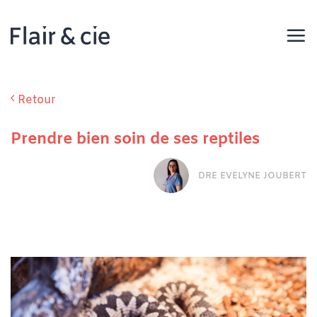
Passer
au
contenu
Retour
Prendre bien soin de ses reptiles
DRE EVELYNE JOUBERT