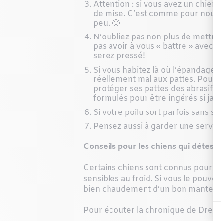
Attention : si vous avez un chien t
de mise. C’est comme pour nous, il
peu.
🙂
N’oubliez pas non plus de mettre
pas avoir à vous « battre » avec l
serez pressé!
Si vous habitez là où l’épandage de
réellement mal aux pattes. Pour ce
protéger ses pattes des abrasifs 
formulés pour être ingérés si ja
Si votre poilu
sort parfois sans s
Pensez aussi à garder une serviet
Conseils pour les chiens qui déteste
Certains chiens sont connus pour n’
sensibles au froid. Si vous le pouvez,
bien chaudement d’un bon manteau e
Pour écouter la chronique de Dre H