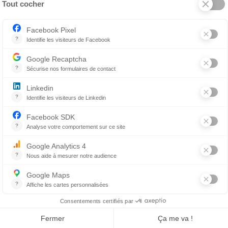
rès actif qui aime particulièrement l’hiver, il pourrait s’i
 vient un moment où malgré le plaisir d’être à l’extérieur,
un manteau et des bottes à votre chien avant la première
ui, pour lui enfiler ses bottes et son manteau
lorsque la
pre
 sel est régulier en hiver, les bottes sont un bon allié pour
rtains chiens, les bottes sont une belle invention, pas de 
qui sont étendus dans la rue. Ces derniers sont irritants p
mais votre compagnon se lèche les pattes.
es bottes, assurez-vous de bien nettoyer et assécher ses pa
te à portée de pattes dans l’entrée de chez vous.
nt l’hiver
avoir aucune résistance au froid. Les chiens âgés sont ég
 évitez de les sortir s’il fait vraiment très froid et offrez-l
t de bottes résistantes.
énault avec les Lève-tôt sur Rythme-FM en Estrie,
c’est pa