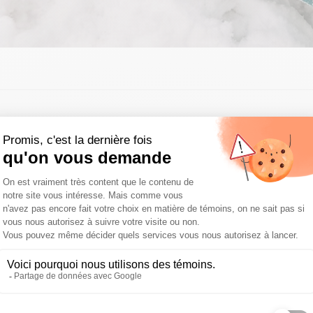
ison froide, l’hiver particulièrement. Mais à quel moment
plein air? Et en fait, est-ce vraiment nécessaire?
imater son chien de façon progressive à l’arrivée du froid
tivités dans la neige avec lui autour de la maison, que ce 
bien chercher un jouet dans la neige…