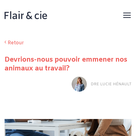
Passer
au
contenu
Retour
Devrions-nous pouvoir emmener nos
animaux au travail?
DRE LUCIE HÉNAULT