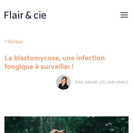
Passer
au
contenu
Retour
La blastomycose, une infection
fongique à surveiller !
DRE JIAKIM LECLAIR-VANCE