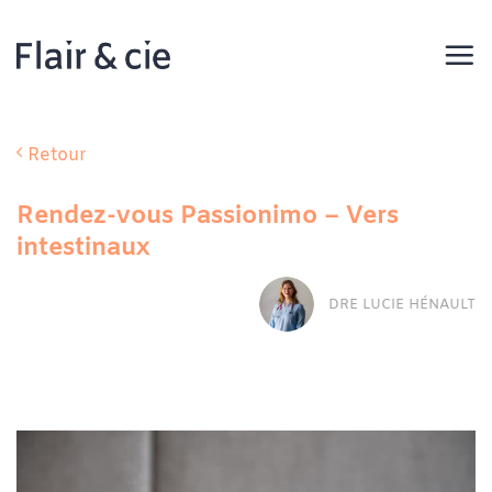
Passer
au
contenu
Retour
Rendez-vous Passionimo – Vers
intestinaux
DRE LUCIE HÉNAULT