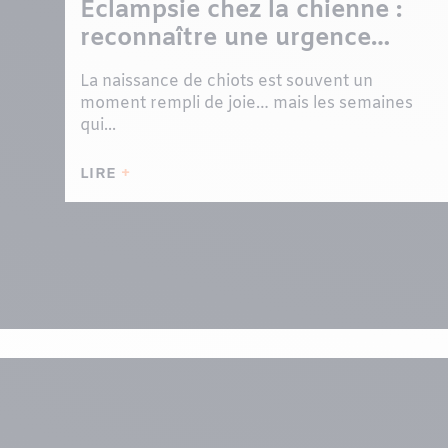
Éclampsie chez la chienne :
reconnaître une urgence
après la mise bas
La naissance de chiots est souvent un
moment rempli de joie… mais les semaines
qui...
LIRE