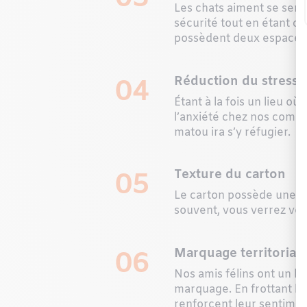
Les chats aiment se senti
sécurité tout en étant c
possèdent deux espaces p
Réduction du stress
04
Étant à la fois un lieu où
l’anxiété chez nos compag
matou ira s’y réfugier.
Texture du carton
05
Le carton possède une tex
souvent, vous verrez votr
Marquage territorial
06
Nos amis félins ont un be
marquage. En frottant le
renforcent leur sentiment