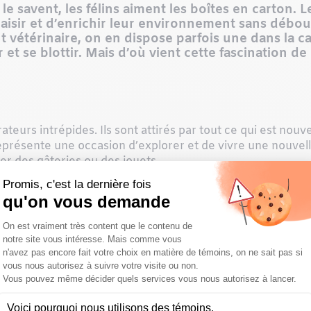
 le savent, les félins aiment les boîtes en carton.
plaisir et d’enrichir leur environnement sans débo
t vétérinaire, on en dispose parfois une dans la ca
 et se blottir. Mais d’où vient cette fascination d
ateurs intrépides. Ils sont attirés par tout ce qui est no
présente une occasion d’explorer et de vivre une nouvelle
er des gâteries ou des jouets.
t isolant. Il crée un environnement chaud et confortable, 
roits douillets pour se reposer. Votre matou sera encore 
 fond de la boîte.
sé