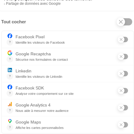
r protégés dans des espaces confinés. Les boîtes leur off
apables d’observer leur environnement sans être vus. Ils a
our rentrer et sortir. Cela leur permet de fuir en cas de 
 ils peuvent se cacher et observer sans être vus, les boîtes 
nons félins. À chaque situation stressante (qui peut être 
ture qui plaît particulièrement aux chats et leur offre un
e félin mordiller et gratter ce matériau avec un plaisir év
soin naturel de marquer leur territoire, et les boîtes pe
ur corps contre les bords, ils déposent des phéromones qu
 de sécurité. Certains chats utilisent aussi les boîtes de