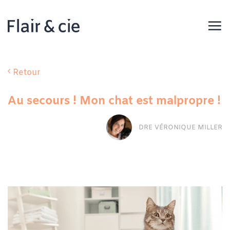
Passer
au
contenu
Retour
Au secours ! Mon chat est malpropre !
DRE VÉRONIQUE MILLER