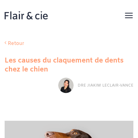
Passer
au
contenu
Retour
Les causes du claquement de dents
chez le chien
DRE JIAKIM LECLAIR-VANCE