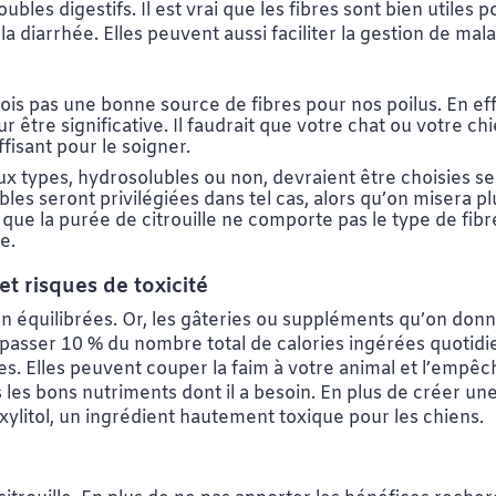
roubles digestifs. Il est vrai que les fibres sont bien utile
la diarrhée. Elles peuvent aussi faciliter la gestion de m
fois pas une bonne source de fibres pour nos poilus. En ef
r être significative. Il faudrait que votre chat ou votre
ffisant pour le soigner.
deux types, hydrosolubles ou non, devraient être choisies s
ubles seront privilégiées dans tel cas, alors qu’on misera p
 que la purée de citrouille ne comporte pas le type de fibr
te.
t risques de toxicité
en équilibrées. Or, les gâteries ou suppléments qu’on don
dépasser 10 % du nombre total de calories ingérées quotid
ues. Elles peuvent couper la faim à votre animal et l’emp
 les bons nutriments dont il a besoin. En plus de créer une
xylitol, un ingrédient hautement toxique pour les chiens.