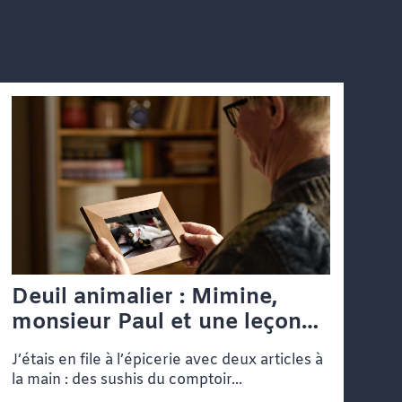
Deuil animalier : Mimine,
monsieur Paul et une leçon
de vie dans une file d’attente
J’étais en file à l’épicerie avec deux articles à
la main : des sushis du comptoir...