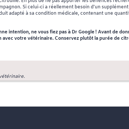
itrouille. En plus de ne pas apporter les bénéfices recherc
mpagnon. Si celui-ci a réellement besoin d’un supplément
uit adapté à sa condition médicale, contenant une quantité
nne intention, ne vous fiez pas à Dr Google
! Avant de don
en avec votre vétérinaire. Conservez plutôt la purée de ci
étérinaire.