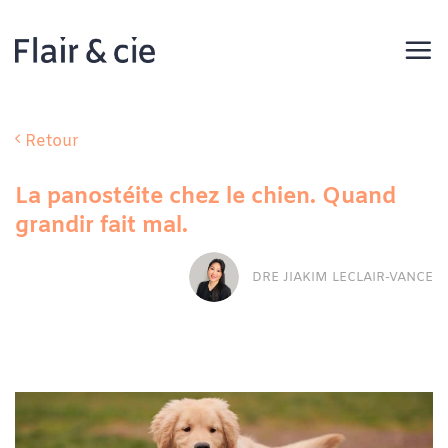
Passer
au
contenu
Retour
La panostéite chez le chien. Quand
grandir fait mal.
DRE JIAKIM LECLAIR-VANCE