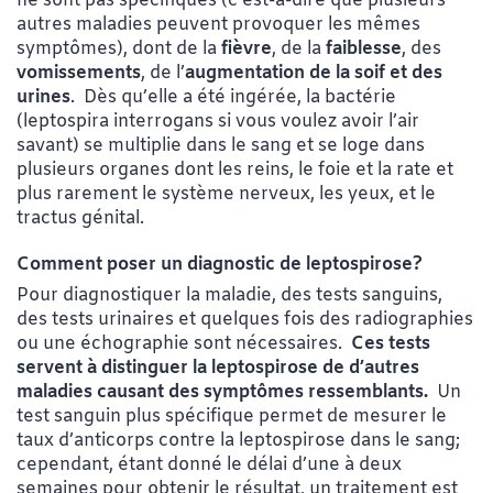
ne sont pas spécifiques (c’est-à-dire que plusieurs
autres maladies peuvent provoquer les mêmes
symptômes), dont de la
fièvre
, de la
faiblesse
, des
vomissements
, de l’
augmentation de la soif et des
urines
. Dès qu’elle a été ingérée, la bactérie
(leptospira interrogans si vous voulez avoir l’air
savant) se multiplie dans le sang et se loge dans
plusieurs organes dont les reins, le foie et la rate et
plus rarement le système nerveux, les yeux, et le
tractus génital.
Comment poser un diagnostic de leptospirose?
Pour diagnostiquer la maladie, des tests sanguins,
des tests urinaires et quelques fois des radiographies
ou une échographie sont nécessaires.
Ces tests
servent à distinguer la leptospirose de d’autres
maladies causant des symptômes ressemblants.
Un
test sanguin plus spécifique permet de mesurer le
taux d’anticorps contre la leptospirose dans le sang;
cependant, étant donné le délai d’une à deux
semaines pour obtenir le résultat, un traitement est