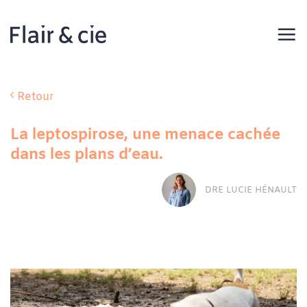
Passer
au
contenu
Retour
La leptospirose, une menace cachée
dans les plans d’eau.
DRE LUCIE HÉNAULT