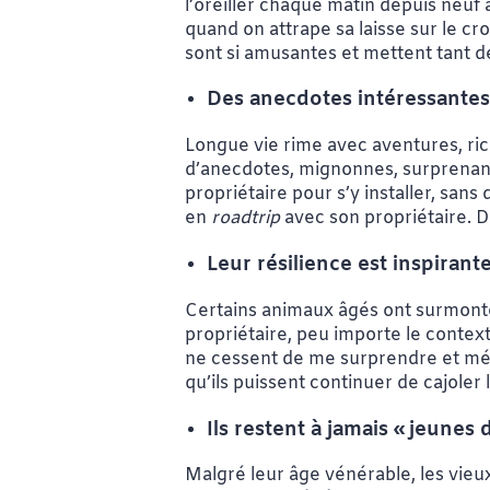
l’oreiller chaque matin depuis neuf 
quand on attrape sa laisse sur le cr
sont si amusantes et mettent tant d
Des anecdotes intéressante
Longue vie rime avec aventures, rich
d’anecdotes, mignonnes, surprenant
propriétaire pour s’y installer, sa
en
roadtrip
avec son propriétaire. 
Leur résilience est inspirant
Certains animaux âgés ont surmonté 
propriétaire, peu importe le context
ne cessent de me surprendre et méri
qu’ils puissent continuer de cajoler
Ils restent à jamais « jeune
Malgré leur âge vénérable, les vieux