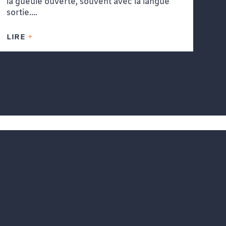
la gueule ouverte, souvent avec la langue
sortie....
LIRE