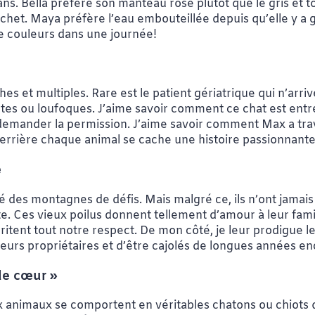
ans. Bella préfère son manteau rose plutôt que le gris et t
ochet. Maya préfère l’eau embouteillée depuis qu’elle y a
e couleurs dans une journée!
s
es et multiples. Rare est le patient gériatrique qui n’arr
es ou loufoques. J’aime savoir comment ce chat est entré
ns demander la permission. J’aime savoir comment Max a tra
Derrière chaque animal se cache une histoire passionnante
e
des montagnes de défis. Mais malgré ce, ils n’ont jamais
e. Ces vieux poilus donnent tellement d’amour à leur famil
tent tout notre respect. De mon côté, je leur prodigue les
 leurs propriétaires et d’être cajolés de longues années e
s de cœur »
 animaux se comportent en véritables chatons ou chiots qua