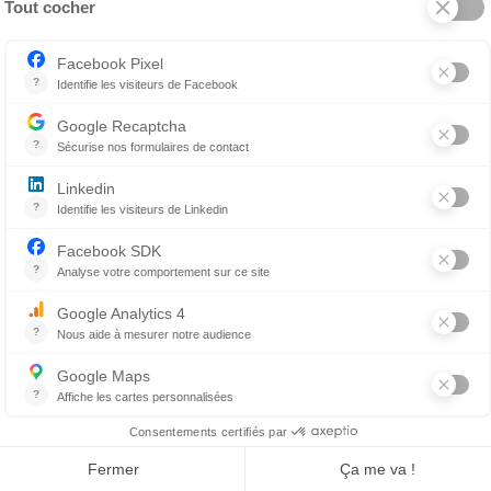
 C’est rapide à servir, toute la famille aime ça, et c’est r
r pour les chiens ?
Lucie Hénault est présidente et copropriétaire de 10 éta
ionnées. Elle consacre sa carrière au développement d’u
cellence. Autrice, vulgarisatrice et chroniqueuse, elle s’i
inaire ainsi que dans la valorisation du travail d’équipe, d
es naissent de la collaboration, elle place l’amélioratio
rvient régulièrement sur des sujets liés à la vie d’équipe,