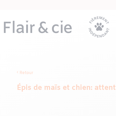
Passer
au
contenu
Retour
Épis de maïs et chien: atten