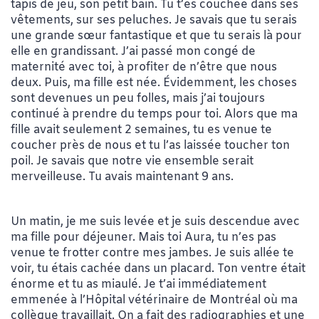
tapis de jeu, son petit bain. Tu t’es couchée dans ses
vêtements, sur ses peluches. Je savais que tu serais
une grande sœur fantastique et que tu serais là pour
elle en grandissant. J’ai passé mon congé de
maternité avec toi, à profiter de n’être que nous
deux. Puis, ma fille est née. Évidemment, les choses
sont devenues un peu folles, mais j’ai toujours
continué à prendre du temps pour toi. Alors que ma
fille avait seulement 2 semaines, tu es venue te
coucher près de nous et tu l’as laissée toucher ton
poil. Je savais que notre vie ensemble serait
merveilleuse. Tu avais maintenant 9 ans.
Un matin, je me suis levée et je suis descendue avec
ma fille pour déjeuner. Mais toi Aura, tu n’es pas
venue te frotter contre mes jambes. Je suis allée te
voir, tu étais cachée dans un placard. Ton ventre était
énorme et tu as miaulé. Je t’ai immédiatement
emmenée à l’Hôpital vétérinaire de Montréal où ma
collègue travaillait. On a fait des radiographies et une