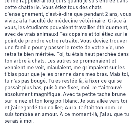
Je me rappellerai toujours quand je suis entrée dans
cette chatterie. Vous étiez tous des chats
d’enseignement, c’est-à-dire que pendant 2 ans, vous
viviez à la Faculté de médecine vétérinaire. Grâce à
vous, les étudiants pouvaient travailler éthiquement,
avec de vrais animaux! Tes copains et toi étiez sur le
point de prendre votre retraite. Vous deviez trouver
une famille pour y passer le reste de votre vie, une
retraite bien méritée. Toi, tu étais haut perchée dans
ton arbre à chats. Les autres se promenaient et
venaient me voir, miaulaient, me grimpaient sur les
tibias pour que je les prenne dans mes bras. Mais toi,
tu n’as pas bougé. Tu es restée là, à fixer ce qui se
passait plus bas, puis à me fixer, moi. Je t’ai trouvé
absolument magnifique. Avec ta petite tache brune
sur le nez et ton long poil blanc. Je suis allée vers toi
et j’ai regardé ton collier; Aura. C’était ton nom. Je
suis tombée en amour. À ce moment-là, j’ai su que tu
serais à moi.