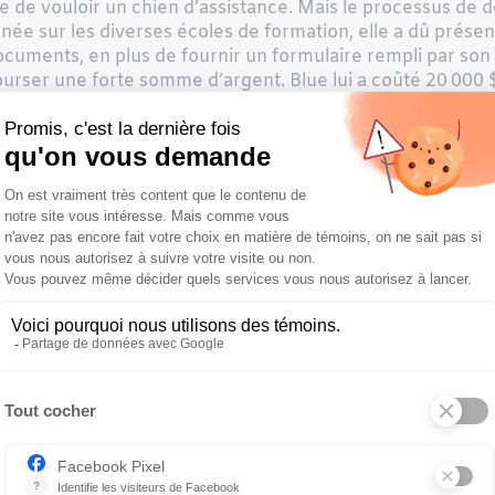
ée de vouloir un chien d’assistance. Mais le processus de d
gnée sur les diverses écoles de formation, elle a dû prés
documents, en plus de fournir un formulaire rempli par s
ébourser une forte somme d’argent. Blue lui a coûté 20 00
formation de certains chiens d’assistance peut parfois valoir
hiens Togo, une entreprise québécoise qui entraîne plusi
dessus. Ces derniers, couramment associés aux chiens d’ass
e. Or, elle n’avait pas envie d’avoir un chien atypique qui a
ngoissée. Son choix s’est donc porté sur Searchlight Servi
radors.
en ne passe pas par une famille d’accueil. L’entraîneur l’a
âge de deux ans environ.
son entraîneure, pour accompagner les troubles psychiatriq
esoins de Chanel. Sa formation a donc été faite sur mesu