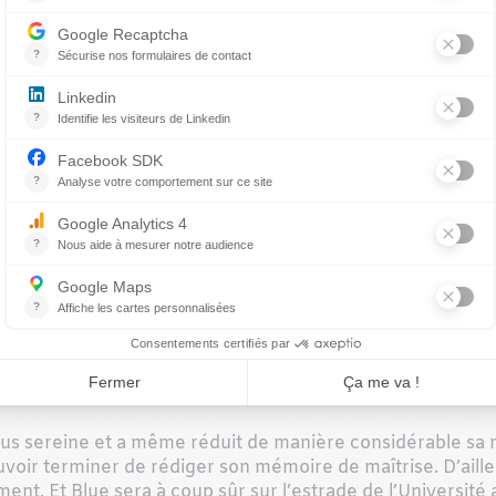
nes avant-coureurs de l’hypotension. Il pressent le choc va
même action.
st imminent, il lèche les mains de son humaine. Celle-ci c
ssoit ou s’appuie sur Chanel afin qu’elle reste au sol. Il pe
ttente, un délai tout de même moins long qu’au Québec, Cha
ours en Ontario à apprendre à le connaître et comprendre
re.
 accompagne Chanel partout où elle se rend : à l’Université,
La présence de ce chien dévoué a véritablement changé la
lus sereine et a même réduit de manière considérable sa
ouvoir terminer de rédiger son mémoire de maîtrise. D’aill
t. Et Blue sera à coup sûr sur l’estrade de l’Université a