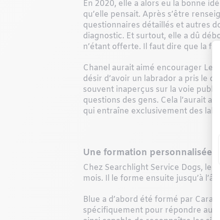
En 2020, elle a alors eu la bonne id
qu’elle pensait. Après s’être rensei
questionnaires détaillés et autres 
diagnostic. Et surtout, elle a dû d
n’étant offerte. Il faut dire que la 
Chanel aurait aimé encourager Les c
désir d’avoir un labrador a pris le 
souvent inaperçus sur la voie publiqu
questions des gens. Cela l’aurait a
qui entraîne exclusivement des lab
Une formation personnalisée
Chez Searchlight Service Dogs, le chi
mois. Il le forme ensuite jusqu’à l’
Blue a d’abord été formé par Cara, 
spécifiquement pour répondre aux b