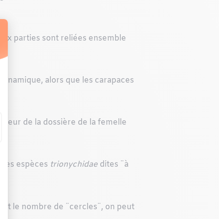
deux parties sont reliées ensemble
odynamique, alors que les carapaces
ndeur de la dossière de la femelle
z les espèces
trionychidae
dites ¨à
rvant le nombre de ¨cercles¨, on peut