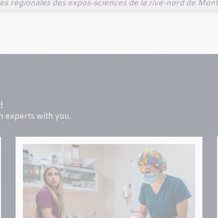
es régionales des expos-sciences de la rive-nord de Mont
!
th experts with you.