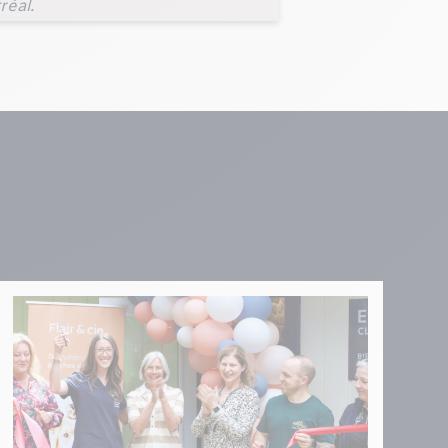
réal.