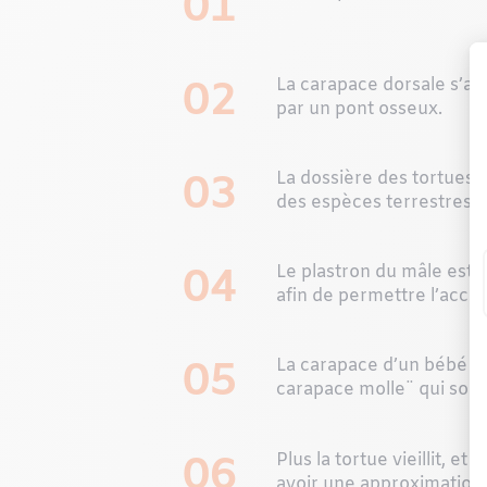
01
02
La carapace dorsale s’app
par un pont osseux.
03
La dossière des tortues 
des espèces terrestres 
04
Le plastron du mâle est 
afin de permettre l’acco
05
La carapace d’un bébé to
carapace molle¨ qui sont
06
Plus la tortue vieillit, e
avoir une approximation d