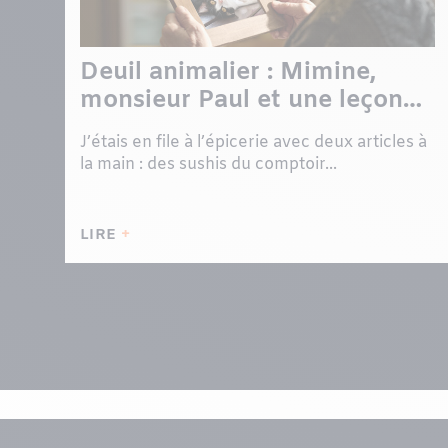
Deuil animalier : Mimine,
monsieur Paul et une leçon
de vie dans une file d’attente
J’étais en file à l’épicerie avec deux articles à
la main : des sushis du comptoir...
LIRE