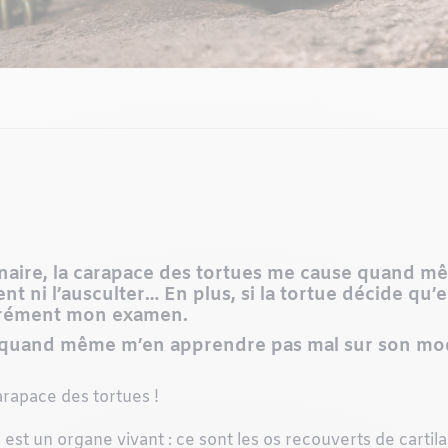
naire, la carapace des tortues me cause quand m
t ni l’ausculter… En plus, si la tortue décide qu
carrément mon examen.
 quand même m’en apprendre pas mal sur son mode 
arapace des tortues !
est un organe vivant : ce sont les os recouverts de cartila