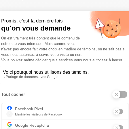
elle la dossière et la carapace ventrale le plastron. Ces 
aquatiques est généralement plus aplatie, pour être hydr
sont souvent beaucoup plus proéminentes.
concave pour lui permettre de s’emboîter par-dessus la ro
uplement.
rtue est molle au départ et va durcir avec l’âge…sauf che
 incapables de produire de la kératine.
t grandit, plus la carapace se développe elle aussi. En obse
e l’âge de la tortue.