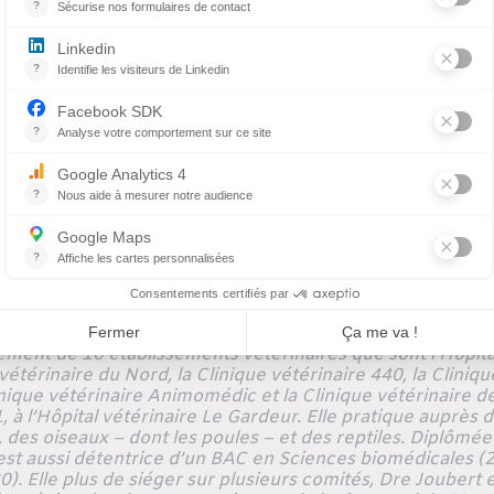
est une partie importante de mon évaluation de l’état de s
lus, des fractures et des plaies à la carapace peuvent surv
orent prendre des radiographies de tortue
😊
. Il suffit d
dre la radio ! Nul besoin de tenir la tortue qui se tient b
ment de 10 établissements vétérinaires que sont l’Hôpital
vétérinaire du Nord, la Clinique vétérinaire 440, la Clinique
linique vétérinaire Animomédic et la Clinique vétérinaire 
 à l’Hôpital vétérinaire Le Gardeur. Elle pratique auprès d
des oiseaux – dont les poules – et des reptiles. Diplômé
est aussi détentrice d’un BAC en Sciences biomédicales (
). Elle plus de siéger sur plusieurs comités, Dre Joubert 