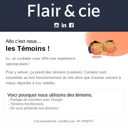
Menu
Établissements vétérinaires
Webzine
Carrière
Contactez-nous
FLAIRETCIE © 2026
info@flairetcie.com
MODALITÉS & CONDITIONS
POLITIQUE DE CONFIDENTIALITÉ