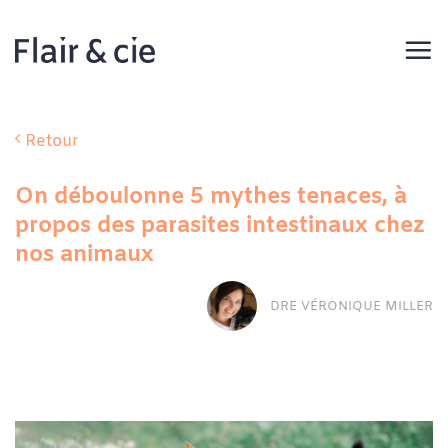
Passer
au
contenu
Retour
On déboulonne 5 mythes tenaces, à
propos des parasites intestinaux chez
nos animaux
DRE VÉRONIQUE MILLER